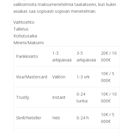
valikoimoita maksumenetelmiä taatakseen, kun kukin
asiakas saa sopivasti sopivan menetelmän.
Vaihtoehto
Talletus
Kotiutusaika
Minimi/Maksimi
1-3
3-5
20€ / 10
Pankkisiirto
arkipäivää
arkipäivää
000€
10€ / 5
Visa/Mastercard
Välitön
1-3 vrk
000€
0-24
10€ / 10
Trustly
Instant
tuntia
000€
10€ / 5
Skrill/Neteller
Heti
0-24 h
000€