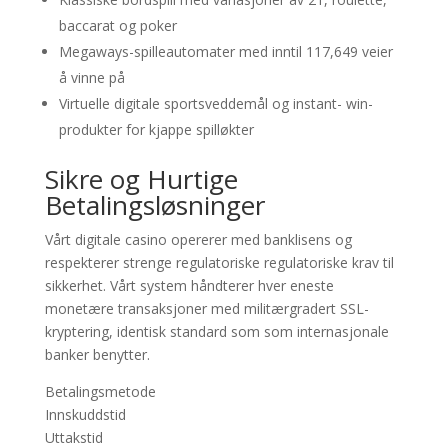
baccarat og poker
Megaways-spilleautomater med inntil 117,649 veier
å vinne på
Virtuelle digitale sportsveddemål og instant- win-
produkter for kjappe spilløkter
Sikre og Hurtige
Betalingsløsninger
Vårt digitale casino opererer med banklisens og
respekterer strenge regulatoriske regulatoriske krav til
sikkerhet. Vårt system håndterer hver eneste
monetære transaksjoner med militærgradert SSL-
kryptering, identisk standard som som internasjonale
banker benytter.
Betalingsmetode
Innskuddstid
Uttakstid