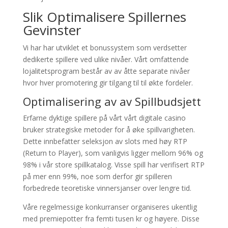
Slik Optimalisere Spillernes
Gevinster
Vi har har utviklet et bonussystem som verdsetter
dedikerte spillere ved ulike nivåer. Vårt omfattende
lojalitetsprogram består av av åtte separate nivåer
hvor hver promotering gir tilgang til til økte fordeler.
Optimalisering av av Spillbudsjett
Erfarne dyktige spillere på vårt vårt digitale casino
bruker strategiske metoder for å øke spillvarigheten.
Dette innbefatter seleksjon av slots med høy RTP
(Return to Player), som vanligvis ligger mellom 96% og
98% i vår store spillkatalog. Visse spill har verifisert RTP
på mer enn 99%, noe som derfor gir spilleren
forbedrede teoretiske vinnersjanser over lengre tid.
Våre regelmessige konkurranser organiseres ukentlig
med premiepotter fra femti tusen kr og høyere. Disse