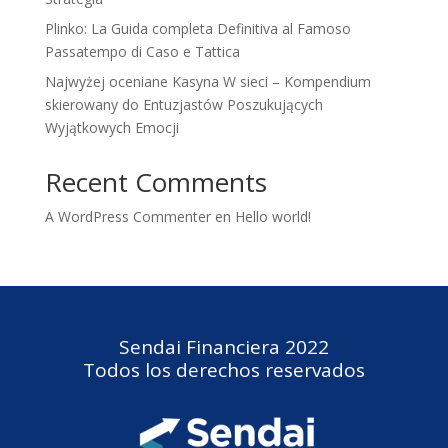
Plinko: La Guida completa Definitiva al Famoso
Passatempo di Caso e Tattica
Najwyżej oceniane Kasyna W sieci – Kompendium
skierowany do Entuzjastów Poszukujących
Wyjątkowych Emocji
Recent Comments
A WordPress Commenter
en
Hello world!
Sendai Financiera 2022
Todos los derechos reservados