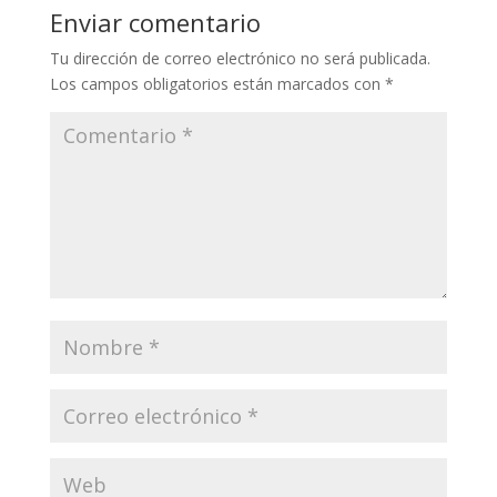
Enviar comentario
Tu dirección de correo electrónico no será publicada.
Los campos obligatorios están marcados con
*