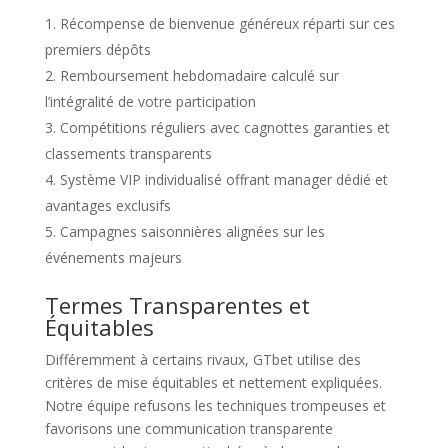
Récompense de bienvenue généreux réparti sur ces
premiers dépôts
Remboursement hebdomadaire calculé sur
l’intégralité de votre participation
Compétitions réguliers avec cagnottes garanties et
classements transparents
Système VIP individualisé offrant manager dédié et
avantages exclusifs
Campagnes saisonnières alignées sur les
événements majeurs
Termes Transparentes et
Équitables
Différemment à certains rivaux, GTbet utilise des
critères de mise équitables et nettement expliquées.
Notre équipe refusons les techniques trompeuses et
favorisons une communication transparente