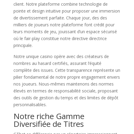
client. Notre plateforme combine technologie de
pointe et design intuitive pour proposer une immersion
de divertissement parfaite. Chaque jour, des des
milliers de joueurs notre plateforme font crédit pour
leurs moments de jeu, jouissant d’un espace sécurisé
où le fair-play constitue notre directive directrice
principale.
Notre unique casino opère avec des créateurs de
nombres au hasard certifiés, assurant l’équité
complète des issues. Cette transparence représente un
pilier fondamental de notre propre engagement envers
nos joueurs. Nous-mêmes maintenons des normes
élevés en termes de responsabilité sociale, proposant
des outils de gestion du temps et des limites de dépôt
personnalisables.
Notre riche Gamme
Diversifiée de Titres