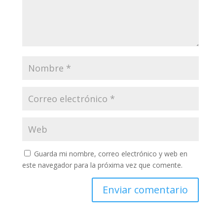
Guarda mi nombre, correo electrónico y web en
este navegador para la próxima vez que comente.