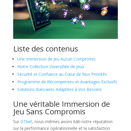
Liste des contenus
Une Immersion de Jeu Aucun Compromis
Notre Collection Diversifiée de Jeux
Sécurité et Confiance au Cœur de Nos Priorités
Programme de Récompenses et Avantages Exclusifs
Solutions Bancaires Adaptées à Vos Besoins
Une véritable Immersion de
Jeu Sans Compromis
Sur
GTbet
, nous-mêmes avons bâti notre réputation
sur la performance opérationnelle et la satisfaction