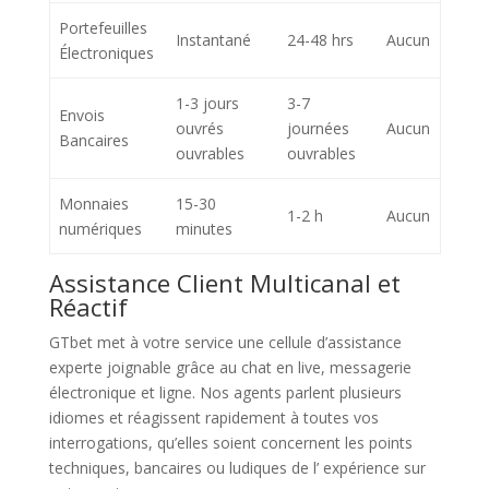
Portefeuilles
Instantané
24-48 hrs
Aucun
Électroniques
1-3 jours
3-7
Envois
ouvrés
journées
Aucun
Bancaires
ouvrables
ouvrables
Monnaies
15-30
1-2 h
Aucun
numériques
minutes
Assistance Client Multicanal et
Réactif
GTbet met à votre service une cellule d’assistance
experte joignable grâce au chat en live, messagerie
électronique et ligne. Nos agents parlent plusieurs
idiomes et réagissent rapidement à toutes vos
interrogations, qu’elles soient concernent les points
techniques, bancaires ou ludiques de l’ expérience sur