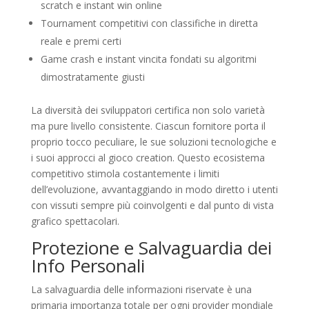
scratch e instant win online
Tournament competitivi con classifiche in diretta
reale e premi certi
Game crash e instant vincita fondati su algoritmi
dimostratamente giusti
La diversità dei sviluppatori certifica non solo varietà
ma pure livello consistente. Ciascun fornitore porta il
proprio tocco peculiare, le sue soluzioni tecnologiche e
i suoi approcci al gioco creation. Questo ecosistema
competitivo stimola costantemente i limiti
dell’evoluzione, avvantaggiando in modo diretto i utenti
con vissuti sempre più coinvolgenti e dal punto di vista
grafico spettacolari.
Protezione e Salvaguardia dei
Info Personali
La salvaguardia delle informazioni riservate è una
primaria importanza totale per ogni provider mondiale