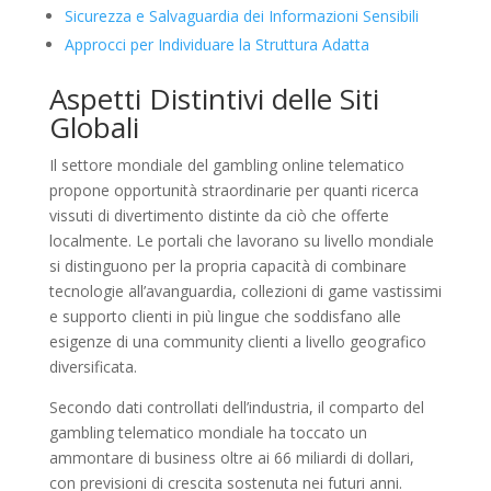
Sicurezza e Salvaguardia dei Informazioni Sensibili
Approcci per Individuare la Struttura Adatta
Aspetti Distintivi delle Siti
Globali
Il settore mondiale del gambling online telematico
propone opportunità straordinarie per quanti ricerca
vissuti di divertimento distinte da ciò che offerte
localmente. Le portali che lavorano su livello mondiale
si distinguono per la propria capacità di combinare
tecnologie all’avanguardia, collezioni di game vastissimi
e supporto clienti in più lingue che soddisfano alle
esigenze di una community clienti a livello geografico
diversificata.
Secondo dati controllati dell’industria, il comparto del
gambling telematico mondiale ha toccato un
ammontare di business oltre ai 66 miliardi di dollari,
con previsioni di crescita sostenuta nei futuri anni.