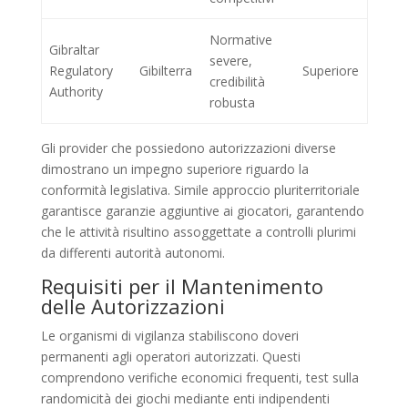
Normative
Gibraltar
severe,
Regulatory
Gibilterra
Superiore
credibilità
Authority
robusta
Gli provider che possiedono autorizzazioni diverse
dimostrano un impegno superiore riguardo la
conformità legislativa. Simile approccio pluriterritoriale
garantisce garanzie aggiuntive ai giocatori, garantendo
che le attività risultino assoggettate a controlli plurimi
da differenti autorità autonomi.
Requisiti per il Mantenimento
delle Autorizzazioni
Le organismi di vigilanza stabiliscono doveri
permanenti agli operatori autorizzati. Questi
comprendono verifiche economici frequenti, test sulla
randomicità dei giochi mediante enti indipendenti