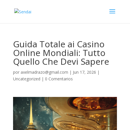
Guida Totale ai Casino
Online Mondiali: Tutto
Quello Che Devi Sapere
por
axelmadrazo@gmail.com
|
Jun 17, 2026
|
Uncategorized
|
0 Comentarios