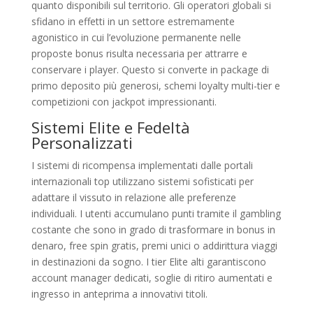
quanto disponibili sul territorio. Gli operatori globali si
sfidano in effetti in un settore estremamente
agonistico in cui l’evoluzione permanente nelle
proposte bonus risulta necessaria per attrarre e
conservare i player. Questo si converte in package di
primo deposito più generosi, schemi loyalty multi-tier e
competizioni con jackpot impressionanti.
Sistemi Elite e Fedeltà
Personalizzati
I sistemi di ricompensa implementati dalle portali
internazionali top utilizzano sistemi sofisticati per
adattare il vissuto in relazione alle preferenze
individuali. I utenti accumulano punti tramite il gambling
costante che sono in grado di trasformare in bonus in
denaro, free spin gratis, premi unici o addirittura viaggi
in destinazioni da sogno. I tier Elite alti garantiscono
account manager dedicati, soglie di ritiro aumentati e
ingresso in anteprima a innovativi titoli.