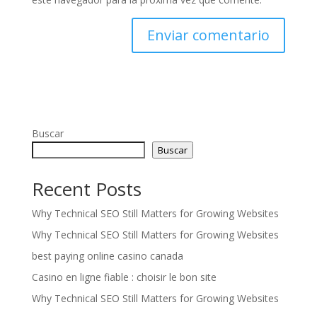
Buscar
Buscar
Recent Posts
Why Technical SEO Still Matters for Growing Websites
Why Technical SEO Still Matters for Growing Websites
best paying online casino canada
Casino en ligne fiable : choisir le bon site
Why Technical SEO Still Matters for Growing Websites