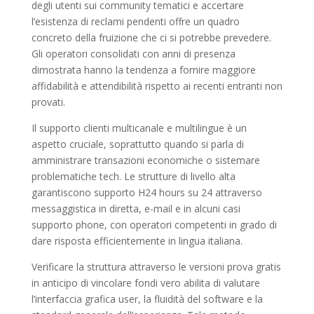
degli utenti sui community tematici e accertare
l’esistenza di reclami pendenti offre un quadro
concreto della fruizione che ci si potrebbe prevedere.
Gli operatori consolidati con anni di presenza
dimostrata hanno la tendenza a fornire maggiore
affidabilità e attendibilità rispetto ai recenti entranti non
provati.
Il supporto clienti multicanale e multilingue è un
aspetto cruciale, soprattutto quando si parla di
amministrare transazioni economiche o sistemare
problematiche tech. Le strutture di livello alta
garantiscono supporto H24 hours su 24 attraverso
messaggistica in diretta, e-mail e in alcuni casi
supporto phone, con operatori competenti in grado di
dare risposta efficientemente in lingua italiana.
Verificare la struttura attraverso le versioni prova gratis
in anticipo di vincolare fondi vero abilita di valutare
l’interfaccia grafica user, la fluidità del software e la