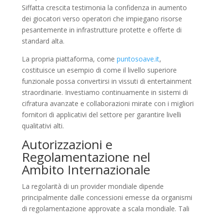
Siffatta crescita testimonia la confidenza in aumento
dei giocatori verso operatori che impiegano risorse
pesantemente in infrastrutture protette e offerte di
standard alta.
La propria piattaforma, come
puntosoave.it
,
costituisce un esempio di come il livello superiore
funzionale possa convertirsi in vissuti di entertainment
straordinarie. Investiamo continuamente in sistemi di
cifratura avanzate e collaborazioni mirate con i migliori
fornitori di applicativi del settore per garantire livelli
qualitativi alti.
Autorizzazioni e
Regolamentazione nel
Ambito Internazionale
La regolarità di un provider mondiale dipende
principalmente dalle concessioni emesse da organismi
di regolamentazione approvate a scala mondiale. Tali