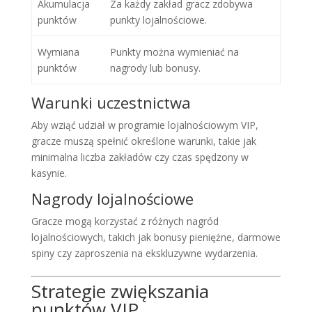
Akumulacja
Za każdy zakład gracz zdobywa
punktów
punkty lojalnościowe.
Wymiana
Punkty można wymieniać na
punktów
nagrody lub bonusy.
Warunki uczestnictwa
Aby wziąć udział w programie lojalnościowym VIP,
gracze muszą spełnić określone warunki, takie jak
minimalna liczba zakładów czy czas spędzony w
kasynie.
Nagrody lojalnościowe
Gracze mogą korzystać z różnych nagród
lojalnościowych, takich jak bonusy pieniężne, darmowe
spiny czy zaproszenia na ekskluzywne wydarzenia.
Strategie zwiększania
punktów VIP