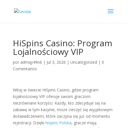
HiSpins Casino: Program
Lojalnościowy VIP
por
admqy49n6
|
Jul 3, 2026
|
Uncategorized
|
0
Comentarios
Witaj w świecie HiSpins Casino, gdzie program
lojalnościowy VIP oferuje swoim graczom
niezrównane korzyści. Każdy, kto zdecyduje się na
zabawę w tym kasynie, może cieszyć się wyjątkowym
doświadczeniem, które zaczyna się już od momentu
rejestracji. Dzięki
hispins Polska
, gracze mają