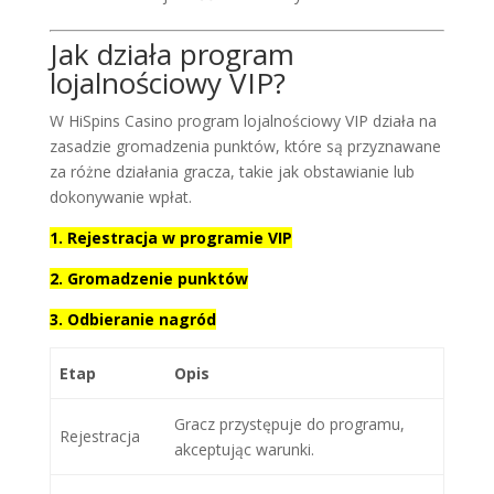
Jak działa program
lojalnościowy VIP?
W HiSpins Casino program lojalnościowy VIP działa na
zasadzie gromadzenia punktów, które są przyznawane
za różne działania gracza, takie jak obstawianie lub
dokonywanie wpłat.
1. Rejestracja w programie VIP
2. Gromadzenie punktów
3. Odbieranie nagród
Etap
Opis
Gracz przystępuje do programu,
Rejestracja
akceptując warunki.