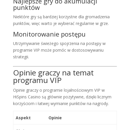
Najlepsze gry do akumulacji
punktów
Niektóre gry są bardziej korzystne dla gromadzenia
punktów, więc warto je wybierać regularnie w grze.
Monitorowanie postępu
Utrzymywanie świeżego spojrzenia na postępy w
programie VIP może pomóc w dostosowywaniu
strategii.
Opinie graczy na temat
programu VIP
Opinie graczy o programie lojalnościowym VIP w
HiSpins Casino są głównie pozytywne, dzięki licznym
korzyściom i łatwej wymianie punktów na nagrody.
Aspekt
Opinie