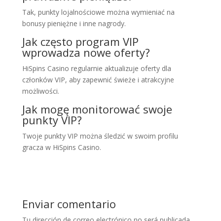
Tak, punkty lojalnościowe można wymieniać na
bonusy pieniężne i inne nagrody.
Jak często program VIP
wprowadza nowe oferty?
HiSpins Casino regularnie aktualizuje oferty dla
członków VIP, aby zapewnić świeże i atrakcyjne
możliwości.
Jak mogę monitorować swoje
punkty VIP?
Twoje punkty VIP można śledzić w swoim profilu
gracza w HiSpins Casino.
Enviar comentario
Tu dirección de correo electrónico no será publicada.