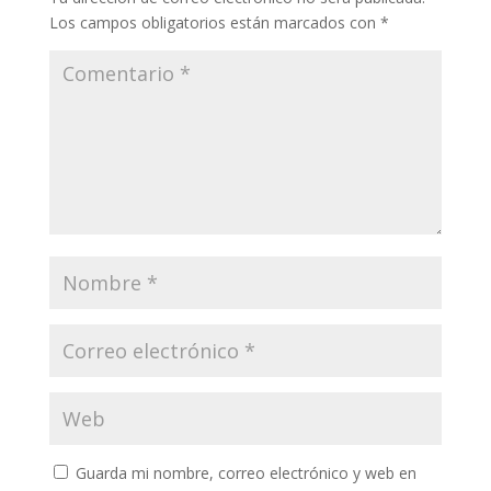
Los campos obligatorios están marcados con
*
Guarda mi nombre, correo electrónico y web en