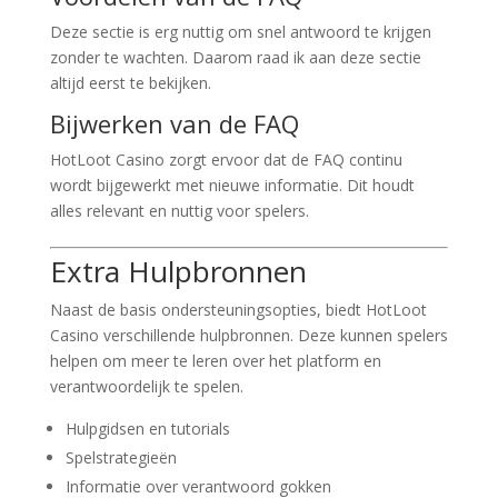
Deze sectie is erg nuttig om snel antwoord te krijgen
zonder te wachten. Daarom raad ik aan deze sectie
altijd eerst te bekijken.
Bijwerken van de FAQ
HotLoot Casino zorgt ervoor dat de FAQ continu
wordt bijgewerkt met nieuwe informatie. Dit houdt
alles relevant en nuttig voor spelers.
Extra Hulpbronnen
Naast de basis ondersteuningsopties, biedt HotLoot
Casino verschillende hulpbronnen. Deze kunnen spelers
helpen om meer te leren over het platform en
verantwoordelijk te spelen.
Hulpgidsen en tutorials
Spelstrategieën
Informatie over verantwoord gokken