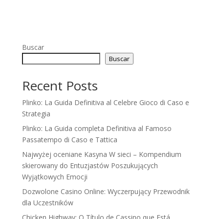
Buscar
Buscar
Recent Posts
Plinko: La Guida Definitiva al Celebre Gioco di Caso e
Strategia
Plinko: La Guida completa Definitiva al Famoso
Passatempo di Caso e Tattica
Najwyżej oceniane Kasyna W sieci – Kompendium
skierowany do Entuzjastów Poszukujących
Wyjątkowych Emocji
Dozwolone Casino Online: Wyczerpujący Przewodnik
dla Uczestników
Chicken Highway: O Título de Cassino que Está