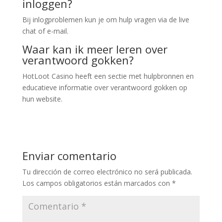
inloggen?
Bij inlogproblemen kun je om hulp vragen via de live
chat of e-mail.
Waar kan ik meer leren over
verantwoord gokken?
HotLoot Casino heeft een sectie met hulpbronnen en
educatieve informatie over verantwoord gokken op
hun website.
Enviar comentario
Tu dirección de correo electrónico no será publicada.
Los campos obligatorios están marcados con
*