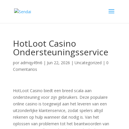
HotLoot Casino
Ondersteuningsservice
por
admqy49n6
|
Jun 22, 2026
|
Uncategorized
|
0
Comentarios
HotLoot Casino biedt een breed scala aan
ondersteuning voor zijn gebruikers. Deze populaire
online casino is toegewijd aan het leveren van een
uitzonderlijke klantenservice, zodat spelers altijd
rekenen op hulp wanneer dat nodig is. Van het
oplossen van problemen tot het beantwoorden van