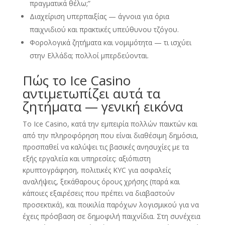
πραγματικά θέλω;”
Διαχείριση υπερπαιξίας — άγνοια για όρια
παιχνιδιού και πρακτικές υπεύθυνου τζόγου.
Φορολογικά ζητήματα και νομιμότητα — τι ισχύει
στην Ελλάδα; πολλοί μπερδεύονται.
Πώς το Ice Casino
αντιμετωπίζει αυτά τα
ζητήματα — γενική εικόνα
Το Ice Casino, κατά την εμπειρία πολλών παικτών και
από την πληροφόρηση που είναι διαθέσιμη δημόσια,
προσπαθεί να καλύψει τις βασικές ανησυχίες με τα
εξής εργαλεία και υπηρεσίες: αξιόπιστη
κρυπτογράφηση, πολιτικές KYC για ασφαλείς
αναλήψεις, ξεκάθαρους όρους χρήσης (παρά και
κάποιες εξαιρέσεις που πρέπει να διαβαστούν
προσεκτικά), και ποικιλία παρόχων λογισμικού για να
έχεις πρόσβαση σε δημοφιλή παιχνίδια. Στη συνέχεια