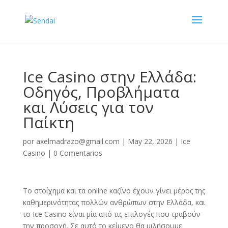
Ice Casino στην Ελλάδα:
Οδηγός, Προβλήματα
και Λύσεις για τον
Παίκτη
por
axelmadrazo@gmail.com
|
May 22, 2026
|
Ice
Casino
|
0 Comentarios
Το στοίχημα και τα online καζίνο έχουν γίνει μέρος της
καθημερινότητας πολλών ανθρώπων στην Ελλάδα, και
το Ice Casino είναι μία από τις επιλογές που τραβούν
την προσοχή. Σε αυτό το κείμενο θα μιλήσουμε