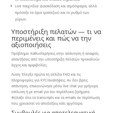
Live παιχνίδια: Διασκέδαση και ατμόσφαιρα, αλλά
πρόσεξε τα όρια τραπεζιού και το ρυθμό των
γύρων.
Υποστήριξη πελατών — τι να
περιμένεις και πώς να την
αξιοποιήσεις
Πρόβλημα: Καθυστερήσεις στην απάντηση ή ασαφείς
απαντήσεις από την υποστήριξη πελατών προκαλούν
άγχος και αμφιβολίες.
Λύση: Έλεγξε πρώτα τη σελίδα FAQ και τις
πληροφορίες για KYC/αναλήψεις. Αν δεν βρεις
απάντηση, επικοινώνησε μέσω live chat για γρήγορη
επίλυση ή με email για πιο περίπλοκα ζητήματα.
Φύλαξε όλα τα transcripts και τα emails σε περίπτωση
που χρειαστεί να αποδείξεις κάτι αργότερα.
Συμβουλές για αποτελεσματική