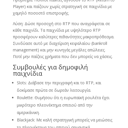
Player) και παίζουν χωρίς στρατηγική σε παιχνίδια με
χαμηλό ποσοστό επιστροφής.
Λύση: Δώσε προσοχή στο RTP που αναγράφεται σε
κάθε παιχνίδι. Τα παιχνίδια με υψηλότερο RTP
προσφέρουν καλύτερες πιθανότητες μακροπρόθεσμα.
Συνδύασε αυτό με διαχείριση κεφαλαίου (bankroll
management) και μην κυνηγάς μεγάλες απώλειες.
Ποτέ μην παίζεις χρήματα που δεν μπορείς να χάσεις.
Συμβουλές για δημοφιλή
παιχνίδια
Slots: Διάβασε την περιγραφή και το RTP, και
δοκίμασε πρώτα σε δωρεάν λειτουργία.
Roulette: Θυμήσου ότι η ευρωπαϊκή ρουλέτα έχει
μικρότερο πλεονέκτημα σπιτιού από την
αμερικάνικη.
Blackjack: Με καλή στρατηγική μπορείς να μειώσεις
το πλεονέκτημα του σπιτιού σημαντικά.