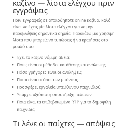
καζίνο — λίστα ελέγχου πριν
εγγράψεις
Πριν εγγραφείς σε οποιοδήποτε online καζίνο, καλό
είναι να έχεις μία λίστα ελέγχου για να μην
παραβλέψεις σημαντικά σημεία. Παρακάτω μια χρήσιμη
λίστα που μπορείς να τυπώσεις ή να κρατήσεις στο
μυαλό σου.
Έχει το καζίνο νόμιμη άδεια;
Ποιες είναι οι μέθοδοι κατάθεσης και ανάληψης;
Πόσο γρήγορες είναι οι αναλήψεις;
Ποιοι είναι οι όροι των μπόνους;
Προσφέρει εργαλεία υπεύθυνου παιχνιδιού;
Υπάρχει αξιόπιστη υποστήριξη πελατών;
Ποια είναι τα επιβεβαιωμένα RTP για τα δημοφιλή
παιχνίδια;
Τι λένε οι παίχτες — απόψεις