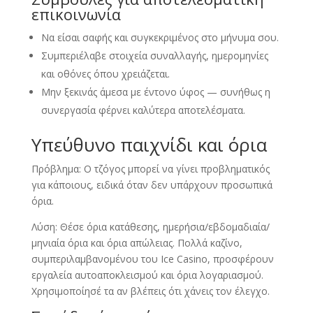
επικοινωνία
Να είσαι σαφής και συγκεκριμένος στο μήνυμα σου.
Συμπεριέλαβε στοιχεία συναλλαγής, ημερομηνίες
και οθόνες όπου χρειάζεται.
Μην ξεκινάς άμεσα με έντονο ύφος — συνήθως η
συνεργασία φέρνει καλύτερα αποτελέσματα.
Υπεύθυνο παιχνίδι και όρια
Πρόβλημα: Ο τζόγος μπορεί να γίνει προβληματικός
για κάποιους, ειδικά όταν δεν υπάρχουν προσωπικά
όρια.
Λύση: Θέσε όρια κατάθεσης, ημερήσια/εβδομαδιαία/
μηνιαία όρια και όρια απώλειας. Πολλά καζίνο,
συμπεριλαμβανομένου του Ice Casino, προσφέρουν
εργαλεία αυτοαποκλεισμού και όρια λογαριασμού.
Χρησιμοποίησέ τα αν βλέπεις ότι χάνεις τον έλεγχο.