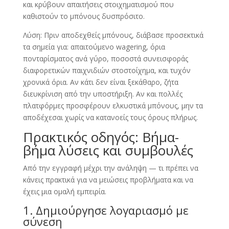
και κρύβουν απαιτήσεις στοιχηματισμού που
καθιστούν το μπόνους δυσπρόσιτο.
Λύση: Πριν αποδεχθείς μπόνους, διάβασε προσεκτικά
τα σημεία για: απαιτούμενο wagering, όρια
πονταρίσματος ανά γύρο, ποσοστά συνεισφοράς
διαφορετικών παιχνιδιών στοστοίχημα, και τυχόν
χρονικά όρια. Αν κάτι δεν είναι ξεκάθαρο, ζήτα
διευκρίνιση από την υποστήριξη. Αν και πολλές
πλατφόρμες προσφέρουν ελκυστικά μπόνους, μην τα
αποδέχεσαι χωρίς να κατανοείς τους όρους πλήρως.
Πρακτικός οδηγός: Βήμα-
βήμα λύσεις και συμβουλές
Από την εγγραφή μέχρι την ανάληψη — τι πρέπει να
κάνεις πρακτικά για να μειώσεις προβλήματα και να
έχεις μια ομαλή εμπειρία.
1. Δημιούργησε λογαριασμό με
σύνεση