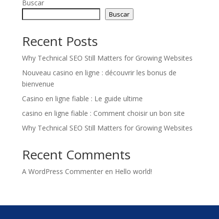
Buscar
Buscar
Recent Posts
Why Technical SEO Still Matters for Growing Websites
Nouveau casino en ligne : découvrir les bonus de
bienvenue
Casino en ligne fiable : Le guide ultime
casino en ligne fiable : Comment choisir un bon site
Why Technical SEO Still Matters for Growing Websites
Recent Comments
A WordPress Commenter
en
Hello world!