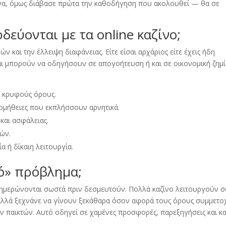
κόνα, όμως διάβασε πρώτα την καθοδήγηση που ακολουθεί — θα σε
δεύονται με τα online καζίνο;
 και την έλλειψη διαφάνειας. Είτε είσαι αρχάριος είτε έχεις ήδη
ι μπορούν να οδηγήσουν σε απογοήτευση ή και σε οικονομική ζημί
 κρυφούς όρους.
ομήθειες που εκπλήσσουν αρνητικά.
και ασφάλειας.
ών.
α ή δίκαιη λειτουργία.
κό» πρόβλημα;
ενημερώνονται σωστά πριν δεσμευτούν. Πολλά καζίνο λειτουργούν 
λλά ξεχνάνε να γίνουν ξεκάθαρα όσον αφορά τους όρους συμμετο
ων παικτών. Αυτό οδηγεί σε χαμένες προσφορές, παρεξηγήσεις και κ