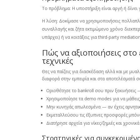
Το πρόβλημα: Η υποστήριξη είναι αργή ή δίνει
Η λύση: Δοκίμασε να χρησιμοποιήσεις πολλαπλά 
συναλλαγής και ζήτα εκτιμώμενο χρόνο διεκπερα
υπάρχει) ή να κοιτάξεις για third-party mediat
Πώς να αξιοποιήσεις στο 
τεχνικές
Θες να παίζεις για διασκέδαση αλλά και με μυ
διαφορά στην εμπειρία και στα αποτελέσματά σο
Οριοθέτησε το bankroll σου πριν ξεκινήσεις 
Χρησιμοποίησε τα demo modes για να μάθεις 
Μην κυνηγάς απωλεσμένα — αν έχεις αρνητικό
Εκμεταλλεύσου τις έξυπνες προσφορές μπόνο
Διατήρησε αρχεία για νίκες/ζημιές και χρονι
Στρατηγικές για συγκεκριμέν