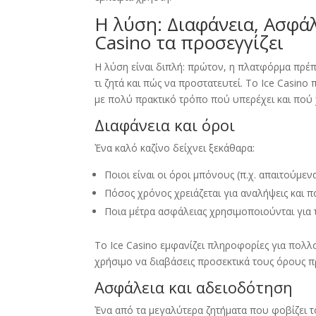
Η λύση: Διαφάνεια, Ασφάλ
Casino τα προσεγγίζει
Η λύση είναι διπλή: πρώτον, η πλατφόρμα πρέπει
τι ζητά και πώς να προστατευτεί. Το Ice Casin
με πολύ πρακτικό τρόπο πού υπερέχει και πού 
Διαφάνεια και όροι
Ένα καλό καζίνο δείχνει ξεκάθαρα:
Ποιοι είναι οι όροι μπόνους (π.χ. απαιτούμε
Πόσος χρόνος χρειάζεται για αναλήψεις και 
Ποια μέτρα ασφάλειας χρησιμοποιούνται για
Το Ice Casino εμφανίζει πληροφορίες για πολλ
χρήσιμο να διαβάσεις προσεκτικά τους όρους π
Ασφάλεια και αδειοδότηση
Ένα από τα μεγαλύτερα ζητήματα που φοβίζει του