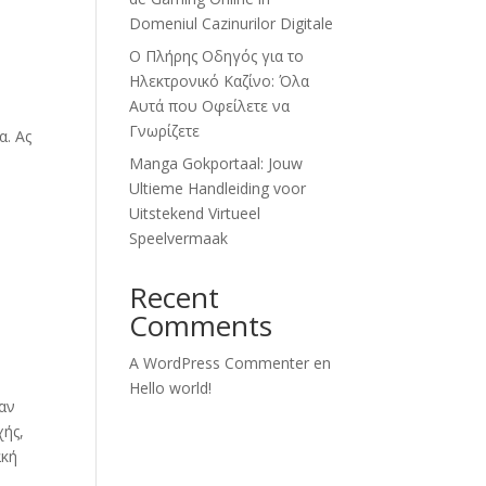
Domeniul Cazinurilor Digitale
Ο Πλήρης Οδηγός για το
Ηλεκτρονικό Καζίνο: Όλα
Αυτά που Οφείλετε να
Γνωρίζετε
α. Ας
Manga Gokportaal: Jouw
Ultieme Handleiding voor
Uitstekend Virtueel
Speelvermaak
Recent
Comments
A WordPress Commenter
en
Hello world!
σαν
χής,
ακή