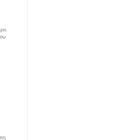
έρει
ήσω
άτη;