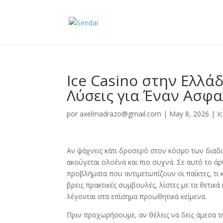
Ice Casino στην Ελλά
Λύσεις για Έναν Ασφ
por
axelmadrazo@gmail.com
|
May 8, 2026
|
I
Αν ψάχνεις κάτι δροσερό στον κόσμο των διαδι
ακούγεται ολοένα και πιο συχνά. Σε αυτό το ά
προβλήματα που αντιμετωπίζουν οι παίκτες, τι κ
βρεις πρακτικές συμβουλές, λίστες με τα θετικά
λέγονται στα επίσημα προωθητικά κείμενα.
Πριν προχωρήσουμε, αν θέλεις να δεις άμεσα 