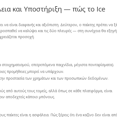
εια και Υποστήριξη — πώς το Ice
 να είναι διαφανής και αξιόπιστη. Δεύτερον, ο παίκτης πρέπει να ξ
o προσπαθεί να καλύψει και τις δύο πλευρές — στη συνέχεια θα εξηγ
χρειάζεται προσοχή.
να στοιχηματισμού, επιτρεπόμενα παιχνίδια, μέγιστα πονταρίσματα).
ποιες προμήθειες μπορεί να υπάρχουν.
 την προστασία των χρημάτων και των προσωπικών δεδομένων.
ούς από αυτούς τους τομείς, αλλά όπως σε κάθε πλατφόρμα, είναι
ριν αποδεχτείς κάποιο μπόνους.
ς παίκτες είναι η ασφάλεια. Πώς ξέρεις ότι ένα καζίνο δεν είναι απ