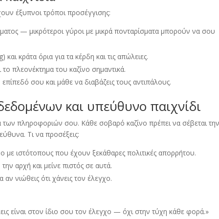
χουν έξυπνοι τρόποι προσέγγισης:
σματος — μικρότεροι γύροι με μικρά πονταρίσματα μπορούν να σου
g) και κράτα όρια για τα κέρδη και τις απώλειες.
 το πλεονέκτημα του καζίνο σημαντικά.
ο επίπεδό σου και μάθε να διαβάζεις τους αντιπάλους.
εδομένων και υπεύθυνο παιχνίδι
ια των πληροφοριών σου. Κάθε σοβαρό καζίνο πρέπει να σέβεται τη
εύθυνα. Τι να προσέξεις:
νο με ιστότοπους που έχουν ξεκάθαρες πολιτικές απορρήτου.
την αρχή και μείνε πιστός σε αυτά.
αν νιώθεις ότι χάνεις τον έλεγχο.
ις είναι στον ίδιο σου τον έλεγχο — όχι στην τύχη κάθε φορά.»