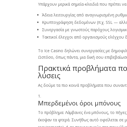
Υπάρχουν μερικά σημεία-κλειδιά που πρέπει να 
Άδεια λειτουργίας από αναγνωρισμένη ρυθμισ
Κρυπτογράφηση δεδομένων (π.χ. SSL — αλλά 
Συνεργασία με γνωστούς παρόχους λογισμικού
Τακτικοί έλεγχοι από οργανισμούς ελέγχου δ
Το Ice Casino δηλώνει συνεργασίες με δημοφιλ
Ωστόσο, όπως πάντα, μια δική σου επιβεβαίωση 
Πρακτικά προβλήματα που
λύσεις
Ας δούμε τα πιο κοινά προβλήματα που συναντο
Μπερδεμένοι όροι μπόνους
Το πρόβλημα: Λάμβανες ένα μπόνους, το πήγες σ
έκοψαν τα φτερά. Συνήθως αυτό οφείλεται σε 