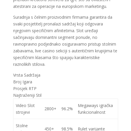
atestirani za operacije na europskom marketingu.
Suradnja s čelnim proizvodnim firmama garantira da
svaki posjetitelj pronalazi sadržaj koji odgovara
njegovim specifičnim afinitetima. Slot uređaji
sačinjavaju dominantni segment ponude, no
ravnopravno podjednako osiguravamo pristup stolnim
zabavama, live casino sekciji s autentičnim krupijima te
specifičnim klasama što spajaju karakteristike
raznolikih stilova.
Vrsta Sadržaja
Broj Igara
Prosjek RTP
Najtraženiji Stil
Video Slot
Megaways igračka
2800+
96.2%
strojevi
funkcionalnost
Stolne
450+
98.5%
Rulet varijante