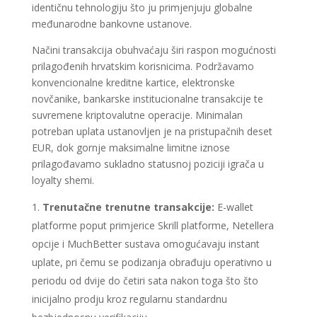
identičnu tehnologiju što ju primjenjuju globalne
međunarodne bankovne ustanove.
Načini transakcija obuhvaćaju širi raspon mogućnosti
prilagođenih hrvatskim korisnicima. Podržavamo
konvencionalne kreditne kartice, elektronske
novčanike, bankarske institucionalne transakcije te
suvremene kriptovalutne operacije. Minimalan
potreban uplata ustanovljen je na pristupačnih deset
EUR, dok gornje maksimalne limitne iznose
prilagođavamo sukladno statusnoj poziciji igrača u
loyalty shemi.
Trenutačne trenutne transakcije:
E-wallet
platforme poput primjerice Skrill platforme, Netellera
opcije i MuchBetter sustava omogućavaju instant
uplate, pri čemu se podizanja obrađuju operativno u
periodu od dvije do četiri sata nakon toga što što
inicijalno prodju kroz regularnu standardnu