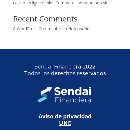
casino en ligne fiable : Comment choisir un bon site
Recent Comments
A WordPress Commenter
en
Hello world!
Sendai Financiera 2022
Todos los derechos reservados
Aviso de privacidad
UNE