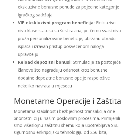
ekskluzivne bonusne ponude za pojedine kategorije
igračkog sadržaja
VIP ekskluzivni program beneficija:
Ekskluzivni
nivo klase statusa sa šest razina, pri čemu svaki nivo
pruža personalizovane beneficije, ubrzanu obradu
isplata i izravan pristup posvećenom naloga
upravitelju
Reload depozitni bonusi:
Stimulacije za postojeće
članove što nagrađuju odanost kroz bonusne
dodatne depozitne bonusne opcije raspoložive
nekoliko navrata u mjesecu
Monetarne Operacije i Zaštita
Monetarna stabilnost i bezbjednost transakcija čine
prioritetni cilj u našim poslovnim procesima. Primijenili
smo višeslojnu zaštitnu shemu koja upotrebljava SSL
sigurnosnu enkripcijsku tehnologiju od 256-bita,