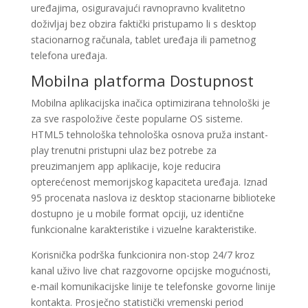
uređajima, osiguravajući ravnopravno kvalitetno
doživljaj bez obzira faktički pristupamo li s desktop
stacionarnog računala, tablet uređaja ili pametnog
telefona uređaja.
Mobilna platforma Dostupnost
Mobilna aplikacijska inačica optimizirana tehnološki je
za sve raspoložive česte popularne OS sisteme.
HTML5 tehnološka tehnološka osnova pruža instant-
play trenutni pristupni ulaz bez potrebe za
preuzimanjem app aplikacije, koje reducira
opterećenost memorijskog kapaciteta uređaja. Iznad
95 procenata naslova iz desktop stacionarne biblioteke
dostupno je u mobile format opciji, uz identične
funkcionalne karakteristike i vizuelne karakteristike.
Korisnička podrška funkcionira non-stop 24/7 kroz
kanal uživo live chat razgovorne opcijske mogućnosti,
e-mail komunikacijske linije te telefonske govorne linije
kontakta. Prosječno statistički vremenski period