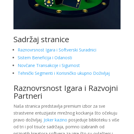
Sadržaj stranice
Raznovrsnost Igara i Softverski Suradnici
Sistem Beneficija i Odanosti
Novčane Transakcije i Sigurnost
Tehnički Segmenti i Korisničko ukupno Doživljaj
Raznovrsnost Igara i Razvojni
Partneri
Naša stranica predstavlja premium izbor za sve
strastvene entuzijaste mrežnog kockanja što očekuju
pravo doživljaj.
Joker kazino
posjeduje biblioteku s više
od tri i pol tisuće sadržaja, pomno izabranih od
priznatih kreatora softvera za igre što su ovlašteni i