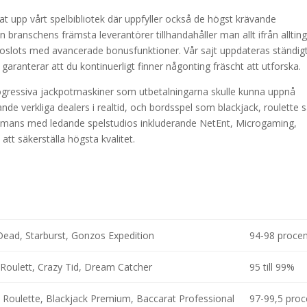
at upp vårt spelbibliotek där uppfyller också de högst krävande
 branschens främsta leverantörer tillhandahåller man allt ifrån alltin
videoslots med avancerade bonusfunktioner. Vår sajt uppdateras ständig
 garanterar att du kontinuerligt finner någonting fräscht att utforska.
ogressiva jackpotmaskiner som utbetalningarna skulle kunna uppnå
nde verkliga dealers i realtid, och bordsspel som blackjack, roulette 
sammans med ledande spelstudios inkluderande NetEnt, Microgaming,
att säkerställa högsta kvalitet.
ead, Starburst, Gonzos Expedition
94-98 procen
 Roulett, Crazy Tid, Dream Catcher
95 till 99%
 Roulette, Blackjack Premium, Baccarat Professional
97-99,5 proc