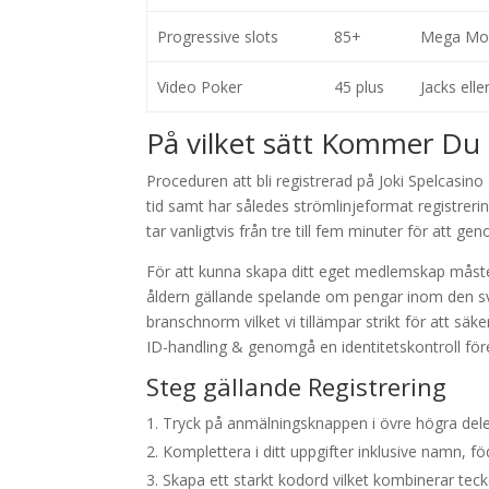
Progressive slots
85+
Mega Moo
Video Poker
45 plus
Jacks elle
På vilket sätt Kommer Du
Proceduren att bli registrerad på Joki Spelcasin
tid samt har således strömlinjeformat registrer
tar vanligtvis från tre till fem minuter för att ge
För att kunna skapa ditt eget medlemskap måst
åldern gällande spelande om pengar inom den sv
branschnorm vilket vi tillämpar strikt för att s
ID-handling & genomgå en identitetskontroll före
Steg gällande Registrering
Tryck på anmälningsknappen i övre högra del
Komplettera i ditt uppgifter inklusive namn, 
Skapa ett starkt kodord vilket kombinerar teck