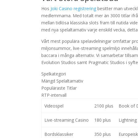
Hos
Joki Casino registrering
besitter man utveckl
medlemmarna. Med totalt mer än 3000 titlar ifrån
mellan tidlösa klassiska slots fram till nutida 
med nya spelaltarnativ varje enskild vecka, detta
Vårt mest populära spelavdelningar omfattar pr
miljonsummor, live-streaming spelmiljö innehålla
baccara i många alternativ. Vi samarbetar till
Evolution Studios samt Pragmatic Studios i syfte 
Spelkategori
Mängd Spelaltarnativ
Populäraste Titlar
RTP-intervall
Videospel
2100 plus
Book of D
Live-streaming Casino
180 plus
Lightning
Bordsklassiker
350 plus
Europeisk