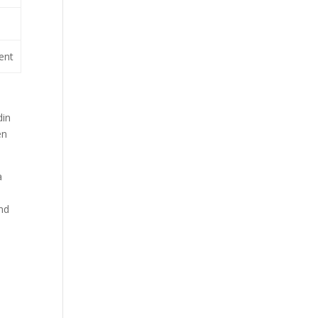
ent
din
en
a
änd