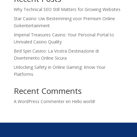
Why Technical SEO Still Matters for Growing Websites
Star Casino: Uw Bestemming voor Premium Online
Gokentertainment
Imperial Treasures Casino: Your Personal Portal to
Unrivaled Casino Quality
Bird Spin Casino: La Vostra Destinazione di
Divertimento Online Sicura
Unlocking Safety in Online Gaming: Know Your
Platforms
Recent Comments
A WordPress Commenter
en
Hello world!