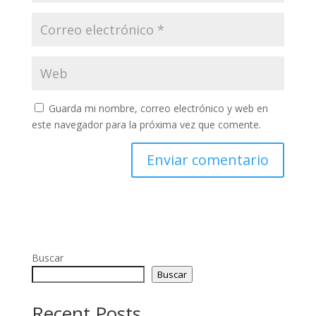
Guarda mi nombre, correo electrónico y web en
este navegador para la próxima vez que comente.
Buscar
Buscar
Recent Posts