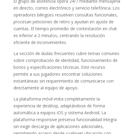
El grupo de asistencia opera 24/7 mediante mensajería
en directo, correo electrónico y servicio telefónica. Los
operadores bilingües resuelven consultas funcionales,
procesan peticiones de retiro y ayudan en ajuste de
cuentas. El tiempo promedio de contestación en chat
es inferior a 2 minutos, centrando la resolución
eficiente de inconvenientes.
La sección de dudas frecuentes cubre temas comunes
sobre comprobación de identidad, funcionamiento de
bonos y especificaciones técnicas. Este recurso
permite a sus jugadores encontrar soluciones
instantáneas sin requerimiento de comunicarse con
directamente al equipo de apoyo.
La plataforma móvil imita completamente la
experiencia de desktop, adaptándose de forma
automática a equipos iOS y sistema Android. La
plataforma responsive preserva funcionalidad íntegra
sin exigir descarga de aplicaciones adicionales,
permitiendo acceso desde cualquier ubicación con