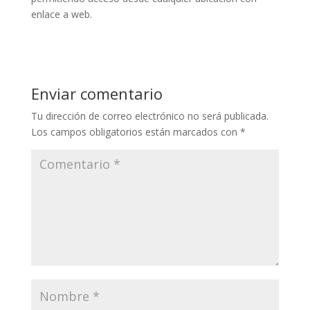
enlace a web.
Enviar comentario
Tu dirección de correo electrónico no será publicada.
Los campos obligatorios están marcados con
*