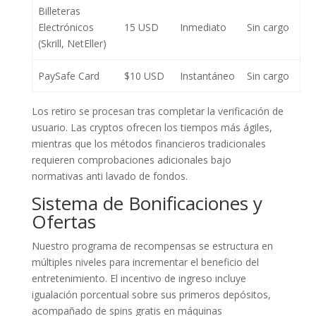
Billeteras
Electrónicos
15 USD
Inmediato
Sin cargo
(Skrill, NetEller)
PaySafe Card
$10 USD
Instantáneo
Sin cargo
Los retiro se procesan tras completar la verificación de
usuario. Las cryptos ofrecen los tiempos más ágiles,
mientras que los métodos financieros tradicionales
requieren comprobaciones adicionales bajo
normativas anti lavado de fondos.
Sistema de Bonificaciones y
Ofertas
Nuestro programa de recompensas se estructura en
múltiples niveles para incrementar el beneficio del
entretenimiento. El incentivo de ingreso incluye
igualación porcentual sobre sus primeros depósitos,
acompañado de spins gratis en máquinas