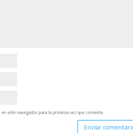
 en este navegador para la próxima vez que comente.