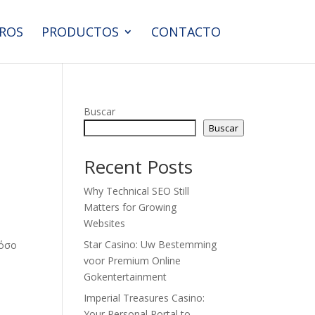
ROS
PRODUCTOS
CONTACTO
Buscar
Buscar
Recent Posts
Why Technical SEO Still
Matters for Growing
Websites
Star Casino: Uw Bestemming
τόσο
voor Premium Online
Gokentertainment
Imperial Treasures Casino:
Your Personal Portal to