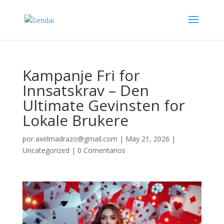
Kampanje Fri for
Innsatskrav – Den
Ultimate Gevinsten for
Lokale Brukere
por
axelmadrazo@gmail.com
|
May 21, 2026
|
Uncategorized
|
0 Comentarios