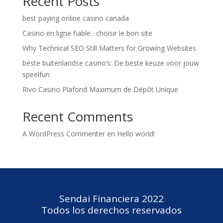
Recent Posts
best paying online casino canada
Casino en ligne fiable : choisir le bon site
Why Technical SEO Still Matters for Growing Websites
beste buitenlandse casino’s: De beste keuze voor jouw
speelfun
Rivo Casino Plafond Maximum de Dépôt Unique
Recent Comments
A WordPress Commenter
en
Hello world!
Sendai Financiera 2022
Todos los derechos reservados