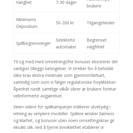
Varighet
7-30 dager
brukere
Minimums
50-200 kr
Tilgangshinder
Depositum
Selekterte
Begrenset
Spillbegrensninger
automater
valgfrihet
Til og med med omsetningsfrie bonuser eksisterer det
vanligvis tilleggs betingelser. Vi streber for å beholde
slike krav ekstra minimale som gjennomførbart,
samtidig som som vi følger regulatoriske forpliktelser.
Åpenhet rundt samtlige vilkår sikrer at brukere foretar
velinformerte avgjørelser.
Veien videre for spillkampanjer indikerer utvetydig i
retning av simplere modeller. Spillere ønsker fairness
og klarhet, og bonuser uten noen omsettingskrav gir
eksakt slik. Ved å fjerne innviklethet etablerer vi