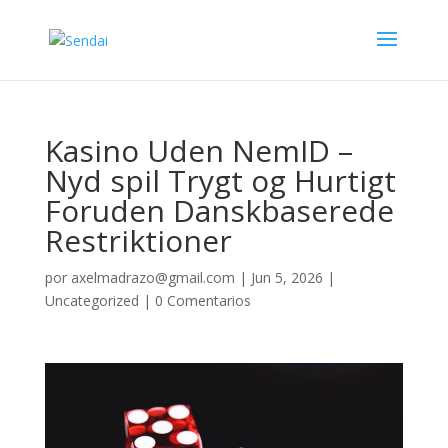
Kasino Uden NemID –
Nyd spil Trygt og Hurtigt
Foruden Danskbaserede
Restriktioner
por
axelmadrazo@gmail.com
|
Jun 5, 2026
|
Uncategorized
|
0 Comentarios