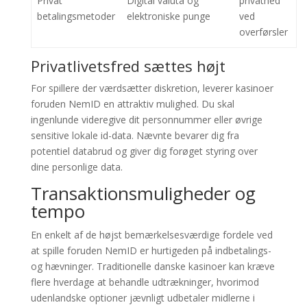
Privat
Digital valuta og
privathed
betalingsmetoder
elektroniske punge
ved
overførsler
Privatlivetsfred sættes højt
For spillere der værdsætter diskretion, leverer kasinoer
foruden NemID en attraktiv mulighed. Du skal
ingenlunde videregive dit personnummer eller øvrige
sensitive lokale id-data. Nævnte bevarer dig fra
potentiel databrud og giver dig forøget styring over
dine personlige data.
Transaktionsmuligheder og
tempo
En enkelt af de højst bemærkelsesværdige fordele ved
at spille foruden NemID er hurtigeden på indbetalings-
og hævninger. Traditionelle danske kasinoer kan kræve
flere hverdage at behandle udtrækninger, hvorimod
udenlandske optioner jævnligt udbetaler midlerne i