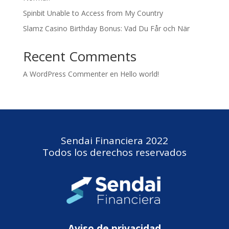
Spinbit Unable to Access from My Country
Slamz Casino Birthday Bonus: Vad Du Får och När
Recent Comments
A WordPress Commenter
en
Hello world!
Sendai Financiera 2022
Todos los derechos reservados
Aviso de privacidad