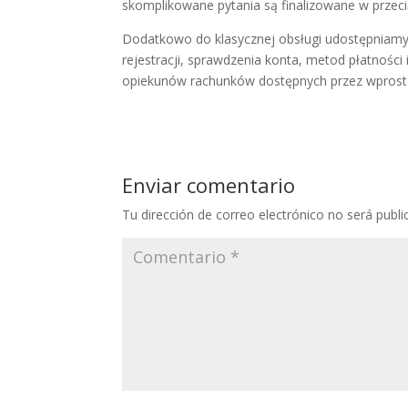
skomplikowane pytania są finalizowane w przeci
Dodatkowo do klasycznej obsługi udostępniamy
rejestracji, sprawdzenia konta, metod płatności
opiekunów rachunków dostępnych przez wprost k
Enviar comentario
Tu dirección de correo electrónico no será publi