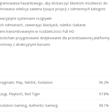
gramowania hazardowego, aby dostarczyć klientom możliwość do
 Oferowana selekcja zawiera tysiące pozycji z odmiennych kategorii:
owacyjnymi systemami rozgrywki
h odmianach, zawierając blackjack, ruletka i bakarat
rami transmitowanymi w rozdzielczości Full HD
y blockchain przygotowane dedykowanie dla przedstawionej platformy
portowy z atrakcyjnymi kursami
ragmatic Play, NetEnt, Evolution
96.2%
zugi, Playtech, Red Tiger
97.8%
volution Gaming, Authentic Gaming
98.1%