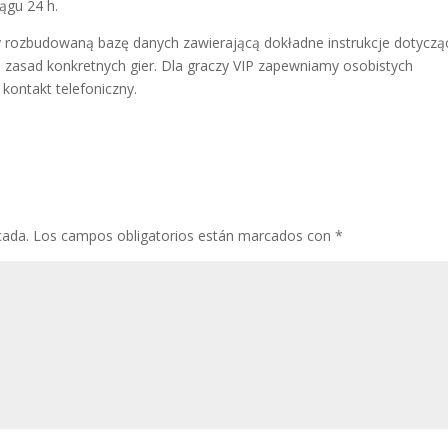
ągu 24 h.
 rozbudowaną bazę danych zawierającą dokładne instrukcje dotyczą
 i zasad konkretnych gier. Dla graczy VIP zapewniamy osobistych
ontakt telefoniczny.
cada.
Los campos obligatorios están marcados con
*