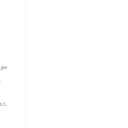
gier
,
ML5,