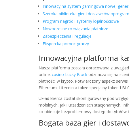
Innowacyjna system gamingowa nowej genera
Szeroka biblioteka gier i dostawców oprogra
Program nagród i systemy lojalnościowe
Nowoczesne rozwiązania płatnicze
Zabezpieczenia i regulacje
Ekspercka pomoc graczy
Innowacyjna platforma ka
Nasza platforma została opracowana z uwzględ
online.
casino Lucky Block
odznacza się na sceni
płatności w krypto. Potwierdzony aspekt: serwis 
Ethereum, Litecoin a także specjalny token LBL
Układ klienta został skonfigurowany pod wzglę
mobilnych, jak i urządzeniach stacjonarnych. 
co obiecuje bezproblemowy dostęp do tytułów 
Bogata baza gier i dost