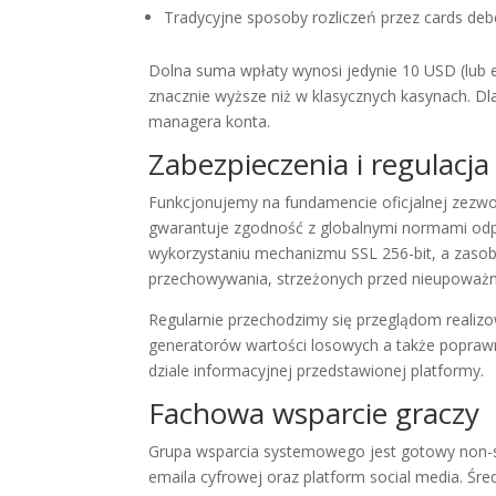
Tradycyjne sposoby rozliczeń przez cards debe
Dolna suma wpłaty wynosi jedynie 10 USD (lub e
znacznie wyższe niż w klasycznych kasynach. Dla
managera konta.
Zabezpieczenia i regulacja
Funkcjonujemy na fundamencie oficjalnej zezwo
gwarantuje zgodność z globalnymi normami odp
wykorzystaniu mechanizmu SSL 256-bit, a zaso
przechowywania, strzeżonych przed nieupoważ
Regularnie przechodzimy się przeglądom realizo
generatorów wartości losowych a także poprawn
dziale informacyjnej przedstawionej platformy.
Fachowa wsparcie graczy
Grupa wsparcia systemowego jest gotowy non-st
emaila cyfrowej oraz platform social media. Śre