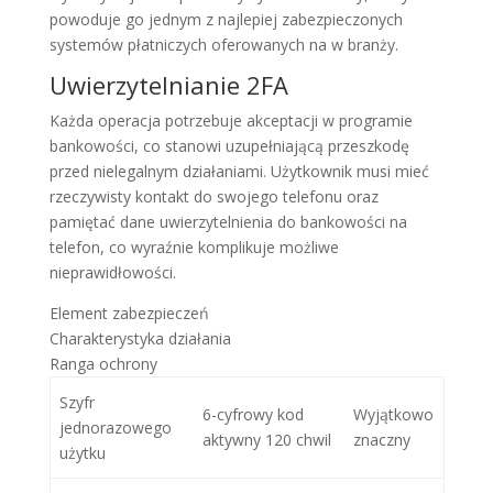
powoduje go jednym z najlepiej zabezpieczonych
systemów płatniczych oferowanych na w branży.
Uwierzytelnianie 2FA
Każda operacja potrzebuje akceptacji w programie
bankowości, co stanowi uzupełniającą przeszkodę
przed nielegalnym działaniami. Użytkownik musi mieć
rzeczywisty kontakt do swojego telefonu oraz
pamiętać dane uwierzytelnienia do bankowości na
telefon, co wyraźnie komplikuje możliwe
nieprawidłowości.
Element zabezpieczeń
Charakterystyka działania
Ranga ochrony
Szyfr
6-cyfrowy kod
Wyjątkowo
jednorazowego
aktywny 120 chwil
znaczny
użytku