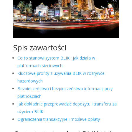
Spis zawartości
Co to stanowi system BLIK i jak działa w
platformach sieciowych
Kluczowe profity z używania BLIK w rozrywce
hazardowych
Bezpieczeństwo i bezpieczeństwo informacji przy
płatnościach
Jak dokładnie przeprowadzić depozytu i transferu za
użyciem BLIK
Ograniczenia transakcyjne i możliwe opłaty