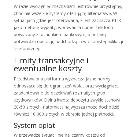
W razie wyciągnięć mechanizm jest równie przystępny,
choć nie wszelkie systemy oferują tę alternatywę. W
sytuacjach gdzie jest oferowana, klient zaznacza BLIK
jako metodę wypłaty, wprowadza numer telefonu
powiązany z rachunkiem bankowym, a później
potwierdza operację nadchodzącą w osobistej aplikacji
telefonicznej.
Limity transakcyjne i
ewentualne koszty
Przedstawiona platforma wyznacza jasne normy
odnoszące się do ograniczeń wpłat oraz wyciągnięć,
zaadaptowane do oczekiwań rozmaitych grup
użytkowników. Dolna kwota depozytu zwykle stanowi
20-50 złotych, natomiast najwyższa może dochodzić
również 10 000 złotych w obrębie jednej płatności.
System opłat
W przewadze sytuacji nie naliczamy kosztu od