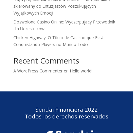
skierowany do Entuzjastów Poszukujących
Wyjątkowych Emocji
Dozwolone Casino Online: Wyczerpujący Przewodnik
dla Uczestników
Chicken Highway: O Título de Cassino que Está
Conquistando Players no Mundo Todo
Recent Comments
A WordPress Commenter
en
Hello world!
Sendai Financiera 2022
Todos los derechos reservados