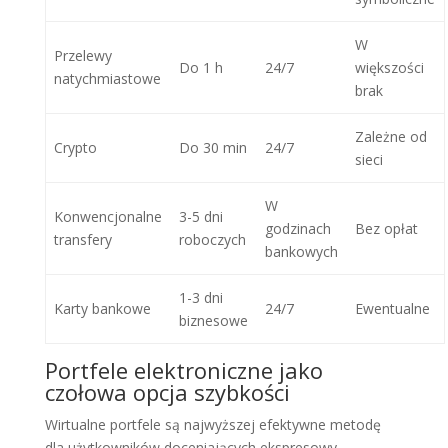
W
Przelewy
Do 1 h
24/7
większości
natychmiastowe
brak
Zależne od
Crypto
Do 30 min
24/7
sieci
W
Konwencjonalne
3-5 dni
godzinach
Bez opłat
transfery
roboczych
bankowych
1-3 dni
Karty bankowe
24/7
Ewentualne
biznesowe
Portfele elektroniczne jako
czołowa opcja szybkości
Wirtualne portfele są najwyższej efektywne metodę
dla użytkowników doceniających ekspresowy