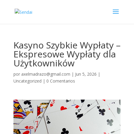
Kasyno Szybkie Wypłaty –
Ekspresowe Wypłaty dla
Użytkowników
por
axelmadrazo@gmail.com
|
Jun 5, 2026
|
Uncategorized
|
0 Comentarios