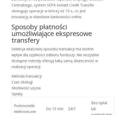
Centralnego, system SEPA Instant Credit Transfer
obsługuje operacje w krócej niż 10 s, co jest
innowację w dziedzinie bankowości online.
Sposoby płatności
umożliwiające ekspresowe
transfery
Selekcja właściwej sposobu transakcji ma istotne
wpływ dla szybkości odbioru funduszy. Nie wszystkie
dostępne metody oferują taką samą skuteczność w
realizacji operacji.
Metoda transakcji
Czas obsługi
Możliwość użycia
Opłaty
Bez opłat
Portmonetki
Do 15 min
24/7
lub
elektroniczne
symboliczne