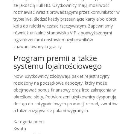
ze jakością Full HD. Użytkownicy mają możliwość
rozmawiać wraz z prowadzącymi przez komunikator w
trybie live, śledzić każdy przesunięcie karty albo obrót
koła do ruletki w czasie rzeczywistym. Zapewniamy
również unikalne stanowiska VIP z podwyższonymi
ograniczeniami obstawień użytkowników
zaawansowanych graczy.
Program premii a także
systemu lojalnościowego
Nowi użytkownicy zdobywają pakiet rejestracyjny
rozłożony na początkowe depozyty, który może
obejmować bonus finansowy oraz free zakręcenia w
określone sloty. Potwierdzeni użytkownicy dysponują
dostęp do cotygodniowych promocji reload, zwrotów
a także rozgrywek z pulami wygranych.
Kategoria premii
Kwota