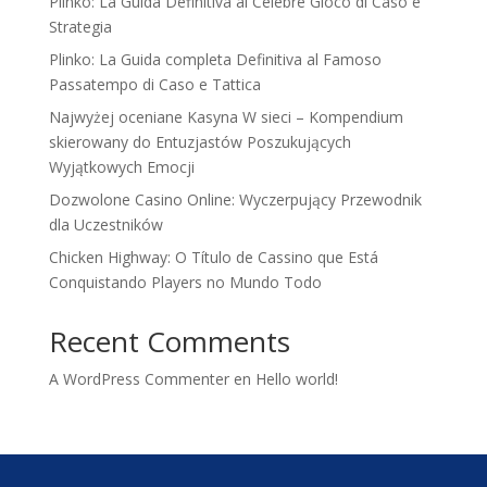
Plinko: La Guida Definitiva al Celebre Gioco di Caso e
Strategia
Plinko: La Guida completa Definitiva al Famoso
Passatempo di Caso e Tattica
Najwyżej oceniane Kasyna W sieci – Kompendium
skierowany do Entuzjastów Poszukujących
Wyjątkowych Emocji
Dozwolone Casino Online: Wyczerpujący Przewodnik
dla Uczestników
Chicken Highway: O Título de Cassino que Está
Conquistando Players no Mundo Todo
Recent Comments
A WordPress Commenter
en
Hello world!