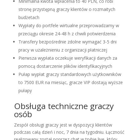
Minimalna kwota wpłacenia to 40 PLN, co robi
stronę przystępną graczy klientów o rozmaitych
budżetach
Wypłaty do portfele wirtualne przeprowadzamy w
przeciągu okresie 24-48 h z chwili potwierdzenia
Transfery bezpośrednie zdolne wymagać 3-5 dni
pracy w uzależnieniu z organizacji płatniczej
Pierwsza wypłata oczekuje weryfikacji danych za
pomocą dostarczenie plików identyfikacyjnych
Pułap wypłat graczy standardowych użytkowników
to 7500 EUR na miesiąc, gracze VIP dostają wyższe
pułapy
Obsługa techniczne graczy
osób
Zespół obsługi graczy jest w dyspozycji klientów
podczas całą dzień i noc, 7 dnia na tygodniu. Łączność
realizowany został poprzez chat w trybie live, który