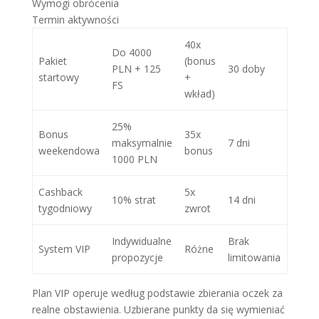
Wymogi obrócenia
Termin aktywności
40x
Do 4000
Pakiet
(bonus
PLN + 125
30 doby
startowy
+
FS
wkład)
25%
Bonus
35x
maksymalnie
7 dni
weekendowa
bonus
1000 PLN
Cashback
5x
10% strat
14 dni
tygodniowy
zwrot
Indywidualne
Brak
System VIP
Różne
propozycje
limitowania
Plan VIP operuje według podstawie zbierania oczek za
realne obstawienia. Uzbierane punkty da się wymieniać