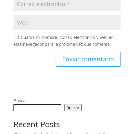
Guarda mi nombre, correo electrónico y web en
este navegador para la próxima vez que comente.
Buscar
Buscar
Recent Posts