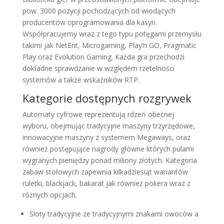
pow. 3000 pozycji pochodzących od wiodących
producentów oprogramowania dla kasyn.
Współpracujemy wraz z tego typu potęgami przemysłu
takimi jak NetEnt, Microgaming, Play’n GO, Pragmatic
Play oraz Evolution Gaming. Każda gra przechodzi
dokładne sprawdzanie w względem rzetelności
systemów a także wskaźników RTP.
Kategorie dostępnych rozgrywek
Automaty cyfrowe reprezentują rdzeń obecnej
wyboru, obejmując tradycyjne maszyny trzyrzędowe,
innowacyjne maszyny z systemem Megaways, oraz
również postępujące nagrody główne których pulami
wygranych pieniędzy ponad miliony złotych. Kategoria
zabaw stołowych zapewnia kilkadziesiąt wariantów
ruletki, blackjack, bakarat jak również pokera wraz z
różnych opcjach.
Sloty tradycyjne ze tradycyjnymi znakami owoców a