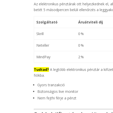
Az elektronikus pénztárak ott helyezkednek el, 
betét 5 másodpercen belüli ellenőrzés a leggyako
Szolgáltató
Áruátviteli díj
Skrill
0 %
Neteller
0 %
MindPay
2 %
Tudtad?
A legtöbb elektronikus pénztár a kifiz
fiókba.
Gyors tranzakció
Biztonságos live monitor
Nem fejthi férje a pénzt