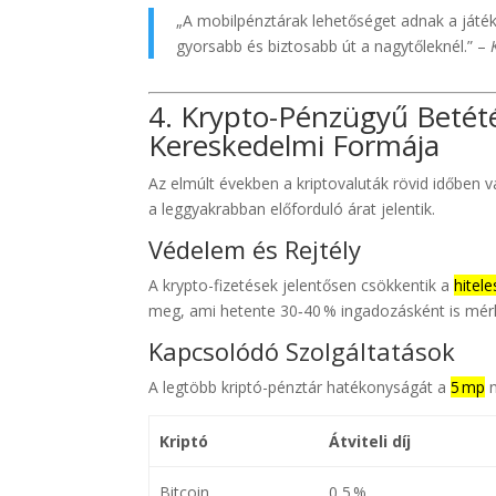
„A mobilpénztárak lehetőséget adnak a játé
gyorsabb és biztosabb út a nagytőleknél.” –
4. Krypto-Pénzügyű Betét
Kereskedelmi Formája
Az elmúlt években a kriptovaluták rövid időben v
a leggyakrabban előforduló árat jelentik.
Védelem és Rejtély
A krypto-fizetések jelentősen csökkentik a
hitele
meg, ami hetente 30‑40 % ingadozásként is mér
Kapcsolódó Szolgáltatások
A legtöbb kriptó-pénztár hatékonyságát a
5 mp
n
Kriptó
Átviteli díj
Bitcoin
0,5 %