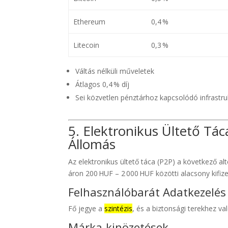
Ethereum
0,4 %
Litecoin
0,3 %
Váltás nélküli műveletek
Átlagos 0,4 % díj
Sei közvetlen pénztárhoz kapcsolódó infrastru
5. Elektronikus Ültető Tác
Állomás
Az elektronikus ültető táca (P2P) a következő al
áron 200 HUF – 2 000 HUF közötti alacsony kifizet
Felhasználóbarát Adatkezelés
Fő jegye a
szintézis
, és a biztonsági terekhez va
Márka-kinözetések