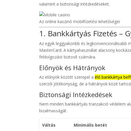
valamint a biztonsági intézkedéseket.
Az online kaszinó mobilfizetési lehetőségei
1. Bankkártyás Fizetés – 
Az egyik leggyakoribb és legkonvencionálisabb
MasterCard. A kártyahasználat alacsony kockázat
feldolgozást biztosít számára.
Előnyök és Hátrányok
Az előnyök között szerepel a
élő bankkártya bef
szerzői jótékonyság, de a hátrányok közé tartoz
Biztonsági Intézkedések
Nem minden bankkártyás tranzakció védelem ala
bizalmasságát.
Váltás
Minimális betét