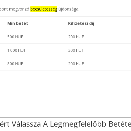
élpont megvonzó
becsületesség
újdonsága.
Min betét
Kifizetési díj
500 HUF
200 HUF
1 000 HUF
300 HUF
800 HUF
200 HUF
iért Válassza A Legmegfelelőbb Betéte