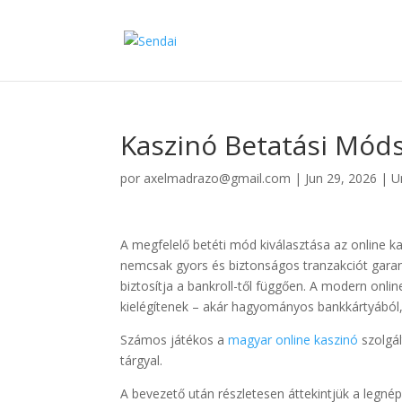
Kaszinó Betatási Mód
por
axelmadrazo@gmail.com
|
Jun 29, 2026
|
U
A megfelelő betéti mód kiválasztása az online k
nemcsak gyors és biztonságos tranzakciót gara
biztosítja a bankroll-től függően. A modern onli
kielégítenek – akár hagyományos bankkártyából, 
Számos játékos a
magyar online kaszinó
szolgál
tárgyal.
A bevezető után részletesen áttekintjük a legné