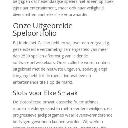
begrijpen dat hedendaagse spelers niet alleen op zoek
zijn naar entertainment, maar ook naar veiligheid,
diversiteit en aantrekkelijke voorwaarden.
Onze Uitgebreide
Spelportfolio
Bij Kudosbet Casino hebben wij over een zorgvuldig
geselecteerde verzameling samengesteld van meer
dan 2500 spellen afkomstig van leidende
softwareontwikkelaars. Onze collectie wordt continu
uitgebreid met de nieuwste uitgaven, zodat jij altijd
toegang hebt tot de meest innovatieve en
entertainende titels op de markt.
Slots voor Elke Smaak
De slotcollectie omvat klassieke fruitmachines,
moderne videogokkasten met meerdere winlijnen, en
progressieve jackpotgames waar levensveranderende
bedragen gewonnen kunnen worden. Wij werken