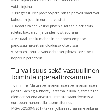
voittolinjaa yksittäiseen spinillä vaihtelevine
voittolinjoina
Progressiiviset jackpot-pelit, missä päävoit saattavat
kohota miljooniin euron arvoisiksi
Reaaliaikainen kasino pitäen sisällään blackjackin,
rulеtin, baccaratin ja viihdeshowt suorana
Virtuaaliurheilu mahdollistaa nopeatempoiset
panossaumakset simuloiduissa otteluissa
Scratch-kortit ja vaihtoehtoiset pikavoittoisetpelit
nopeisiin pelihetkiin
Turvallisuus sekä vastuullinen
toiminta operaatiossamme
Toimimme Maltan peliviranomaisen peliviranomaisen
(Malta Gaming Authority) antamalla luvalla, tämä tulee
olemaan yhtenä arvostetuimmista sääntelyelimistä
euroopan mantereella. Lisenssitunnus
MGA/B2C/394/2017 takaa, jolloin seuraamme ankaria