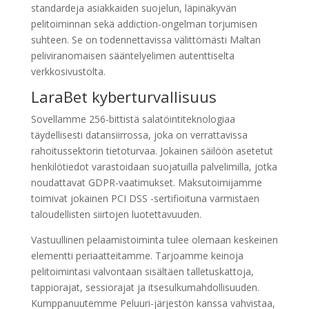
standardeja asiakkaiden suojelun, läpinäkyvän
pelitoiminnan sekä addiction-ongelman torjumisen
suhteen. Se on todennettavissa välittömästi Maltan
peliviranomaisen sääntelyelimen autenttiselta
verkkosivustolta.
LaraBet kyberturvallisuus
Sovellаmme 256-bittistä salatöintiteknologiaa
täydellisesti datansiirrossa, joka on verrattavissa
rahoitussektorin tietoturvaa. Jokainen säilöön asetetut
henkilötiedot varastoidaan suojatuilla palvelimilla, jotka
noudattavat GDPR-vaatimukset. Maksutoimijamme
toimivat jokainen PCI DSS -sertifioituna varmistaen
taloudellisten siirtojen luotettavuuden.
Vastuullinen pelaamistoiminta tulee olemaan keskeinen
elementti periaatteitamme. Tarjoamme keinoja
pelitoimintаsi valvontaan sisältäen tallеtuskattoja,
tappiorajat, sessiorајat ja itsesulkumahdollisuuden.
Kumppanuutemme Peluuri-järjestön kanssa vahvistaa,