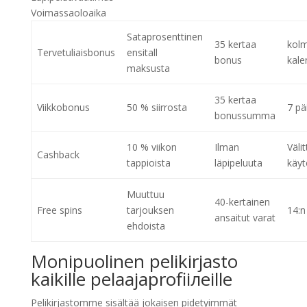
Voimassaoloaika
Sataprosenttinen
35 kertaa
kol
Tervetuliaisbonus
ensitall
bonus
kale
maksusta
35 kertaa
Viikkobonus
50 % siirrosta
7 pä
bonussumma
10 % viikon
Ilman
Väli
Cashback
tappioista
läpipeluuta
käyt
Muuttuu
40-kertainen
Free spins
tarjouksen
14:n
ansaitut varat
ehdoista
Monipuolinen pelikirjasto
kaikille pelaajaprofiiлeille
Pelikirjastomme sisältää jokaisen pidetyimmät