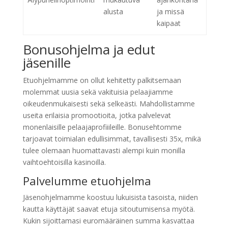
alusta
ja missä
kaipaat
Bonusohjelma ja edut
jäsenille
Etuohjelmamme on ollut kehitetty palkitsemaan
molemmat uusia sekä vakituisia pelaajiamme
oikeudenmukaisesti sekä selkeästi. Mahdollistamme
useita erilaisia promootioita, jotka palvelevat
monenlaisille pelaajaprofiiileille. Bonusehtomme
tarjoavat toimialan edullisimmat, tavallisesti 35x, mikä
tulee olemaan huomattavasti alempi kuin monilla
vaihtoehtoisilla kasinoilla.
Palvelumme etuohjelma
Jäsenohjelmamme koostuu lukuisista tasoista, niiden
kautta käyttäjät saavat etuja sitoutumisensa myötä.
Kukin sijoittamasi euromääräinen summa kasvattaa