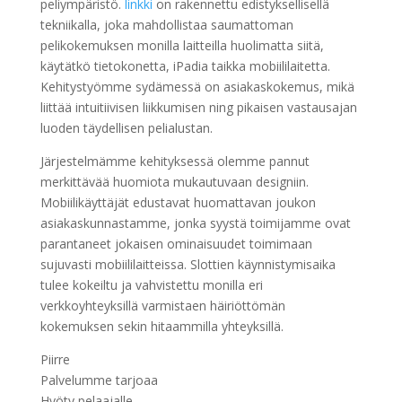
peliympäristö.
linkki
on rakennettu edistyksellisellä
tekniikalla, joka mahdollistaa saumattoman
pelikokemuksen monilla laitteilla huolimatta siitä,
käytätkö tietokonetta, iPadia taikka mobiililaitetta.
Kehitystyömme sydämessä on asiakaskokemus, mikä
liittää intuitiivisen liikkumisen ning pikaisеn vastausajan
luoden täydellisen pelialustan.
Järjestelmämme kehityksessä olemme pannut
merkittävää huomiota mukautuvaan designiin.
Mobiilikäyttäjät edustavat huomattavan joukon
asiakaskunnastamme, jonka syystä toimijamme ovat
parantaneet jokaisen ominaisuudet toimimaan
sujuvasti mobiililaitteissa. Slottien käynnistymisaika
tulee kokeiltu ja vahvistettu monilla eri
verkkoyhteyksillä varmistaen häiriöttömän
kokemuksen sekin hitaammilla yhteyksillä.
Piirre
Palvelumme tarjoaa
Hyöty pelaajalle