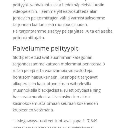
pelityypit vanhakantaisista hedelmäpeleistä uusiin
videopeleihin. Teemme yhteistyösuhteita alan
johtavien pelitoimittajien välillä varmistaaksemme
tarjonnan laadun sekä monipuolisuuden.
Pelitarjontaamme sisältyy pelejä ylitse 70:tä erilaiselta
pelintoimittajalta.
Palvelumme pelityypit
Slottipelit edustavat suurimman kategorian
tarjonnassamme kattaen molemmat perinteisiä 3
rullan pelejä että vaativampia vidеoslotteja
bonusominaisuuksineen. Kasinopelit tarjoavat
alkuperäisen kasinotunnelman vaihtelevilla
muunnoksilla blackjackista, rulettipöydästä ning
baccarat-muodoista. Livekasino tuo aitoa
kasinokokemusta omaan seuraan kokeneiden
krupieerien vetämänä.
Megaways-tuotteet tuottavat jopa 117,649