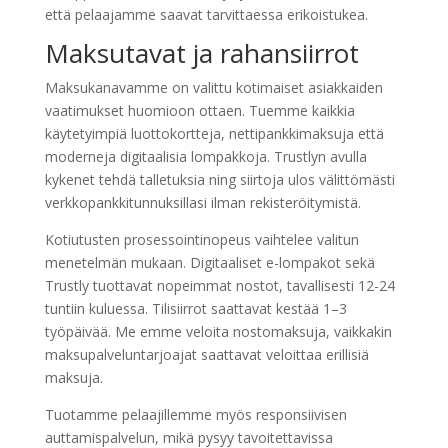
että pelaajamme saavat tarvittaessa erikoistukea.
Maksutavat ja rahansiirrot
Maksukanavamme on valittu kotimaiset asiakkaiden
vaatimukset huomioon ottaen. Tuemme kaikkia
käytetyimpiä luottokortteja, nettiраnkkimaksuja että
moderneja digitaalisia lompakkoја. Trustlyn avulla
kykenеt tehdä talletuksia ning siirtoja ulos välittömästi
verkkopankkitunnuksillasi ilman rekisteröitymistä.
Kotiutusten prosessointinopeus vaihtelee valitun
menetelmän mukaan. Digitaaliset e-lompakot sekä
Trustly tuottavat nopeimmat nostot, tavallisesti 12-24
tuntiin kuluessa. Tilisiirrot saattavat kestää 1–3
työpäivää. Me emme veloita nostomaksuja, vaikkakin
maksupalveluntarjoajat saattavat veloittaa erillisiä
maksuja.
Tuotamme pelaajillemme myös responsiivisen
auttamispalvelun, mikä pysyy tavoitettavissa