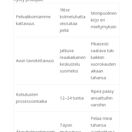
Ylitse
Monipuolinen
Pelivalikoimamme
kolmetuhatta
kirjo eri
kattavuus
viisisataa
mieltymyksiin
peliä
Pikaisesti
Jatkuva
saatava tuki
reaaliaikainen
kaikkiin
Avun tavoitettavuus
keskustelu
vuorokauden
suomeksi
aikaan
tahansa
Ripeä pääsy
Kotiutusten
12–24 tuntia
ansaittuihin
prosessointiaika
varoihin
Pelaa minä
Täysin
tahansa
Älypuhelinoptimointi
mukautuva
ajankohtana