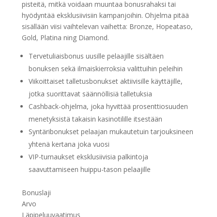
pisteitä, mitkä voidaan muuntaa bonusrahaksi tai
hyödyntää eksklusiivisiin kampanjoihin. Ohjelma pitää
sisällään viisi vaihtelevan vaihetta: Bronze, Hopeataso,
Gold, Platina ning Diamond.
Tervetuliaisbonus uusille pelaajille sisältäen
bonuksen sekä ilmaiskierroksia valittuihin peleihin
Viikoittaiset talletusbonukset aktiivisille käyttäjille,
jotka suorittavat säännöllisiä talletuksia
Cashback-ohjelma, joka hyvittää prosenttiosuuden
menetyksistä takaisin kasinotilille itsestään
Syntäribonukset pelaajan mukautetuin tarjouksineen
yhtenä kertana joka vuosi
VIP-turnaukset eksklusiivisia palkintoja
saavuttamiseen huippu-tason pelaajille
Bonuslaji
Arvo
Läpipeluuvaatimus