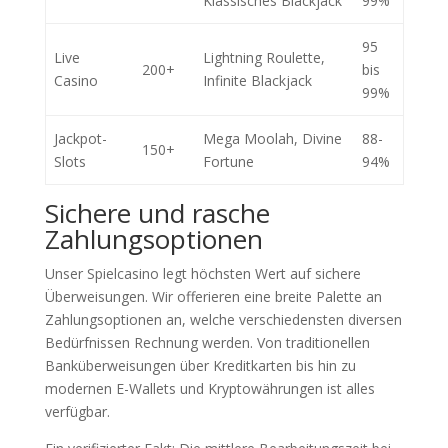
Klassisches Blackjack
99%
95
Live
Lightning Roulette,
200+
bis
Casino
Infinite Blackjack
99%
Jackpot-
Mega Moolah, Divine
88-
150+
Slots
Fortune
94%
Sichere und rasche
Zahlungsoptionen
Unser Spielcasino legt höchsten Wert auf sichere
Überweisungen. Wir offerieren eine breite Palette an
Zahlungsoptionen an, welche verschiedensten diversen
Bedürfnissen Rechnung werden. Von traditionellen
Banküberweisungen über Kreditkarten bis hin zu
modernen E-Wallets und Kryptowährungen ist alles
verfügbar.