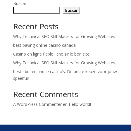
Buscar
Buscar
Recent Posts
Why Technical SEO Still Matters for Growing Websites
best paying online casino canada
Casino en ligne fiable : choisir le bon site
Why Technical SEO Still Matters for Growing Websites
beste buitenlandse casino’s: De beste keuze voor jouw
speelfun
Recent Comments
A WordPress Commenter
en
Hello world!