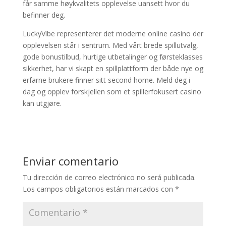
får samme høykvalitets opplevelse uansett hvor du
befinner deg.
LuckyVibe representerer det moderne online casino der
opplevelsen står i sentrum. Med vårt brede spillutvalg,
gode bonustilbud, hurtige utbetalinger og førsteklasses
sikkerhet, har vi skapt en spillplattform der både nye og
erfarne brukere finner sitt second home. Meld deg i
dag og opplev forskjellen som et spillerfokusert casino
kan utgjøre.
Enviar comentario
Tu dirección de correo electrónico no será publicada.
Los campos obligatorios están marcados con
*