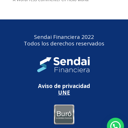
Sendai Financiera 2022
Todos los derechos reservados
Aviso de privacidad
UNE