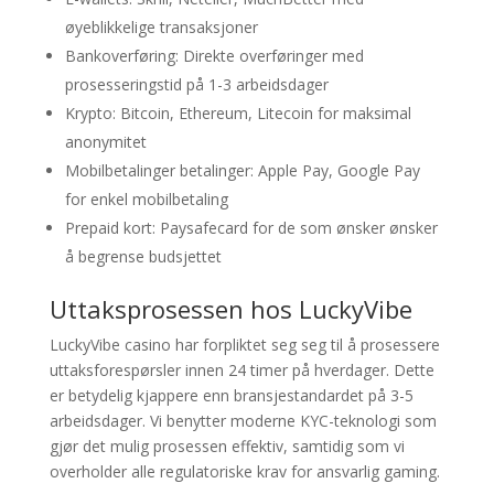
øyeblikkelige transaksjoner
Bankoverføring: Direkte overføringer med
prosesseringstid på 1-3 arbeidsdager
Krypto: Bitcoin, Ethereum, Litecoin for maksimal
anonymitet
Mobilbetalinger betalinger: Apple Pay, Google Pay
for enkel mobilbetaling
Prepaid kort: Paysafecard for de som ønsker ønsker
å begrense budsjettet
Uttaksprosessen hos LuckyVibe
LuckyVibe casino har forpliktet seg seg til å prosessere
uttaksforespørsler innen 24 timer på hverdager. Dette
er betydelig kjappere enn bransjestandardet på 3-5
arbeidsdager. Vi benytter moderne KYC-teknologi som
gjør det mulig prosessen effektiv, samtidig som vi
overholder alle regulatoriske krav for ansvarlig gaming.