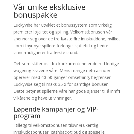
Vår unike eksklusive
bonuspakke
LuckyVibe har utviklet et bonussystem som virkelig
premierer lojalitet og spilling. Velkomstbonusen vår
spenner seg over de tre første fire innskuddene, hvilket
som tilbyr nye spillere forlenget spilletid og bedre
vinnermuligheter fra første stund.
Det som skiller oss fra konkurrentene er de rettferdige
wagering-kravene våre. Mens mange nettcasinoer
opererer med 40-50 ganger omsetning, begrenser
LuckyVibe seg til maks 35 x for samtlige bonuser.
Dette betyr at spillerne våre har gode sjanser til å innfri
vilkårene og heve ut vinninger.
Løpende kampanjer og VIP-
program
I tillegg til velkomstbonusen tilbyr vi ukentlig
innskuddsbonuser, cashback-tilbud og spesielle