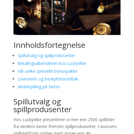
Innholdsfortegnelse
Spillutvalg og spillprodusenter
Betalingsalternativer hos LuckyVibe
Vår unike spesielle bonuspakke
Lisensinfo og beskyttelsestiltak
Mobilspilling på farten
Spillutvalg og
spillprodusenter
Hos LuckyVibe presenterer vi mer enn 2500 spilltitler
fra verdens beste fremste spillprodusenter. Casinoets
spillplattform jobber med utover enn 40