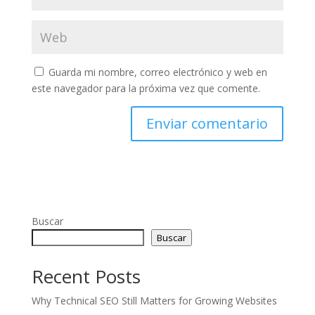
Guarda mi nombre, correo electrónico y web en
este navegador para la próxima vez que comente.
Buscar
Buscar
Recent Posts
Why Technical SEO Still Matters for Growing Websites