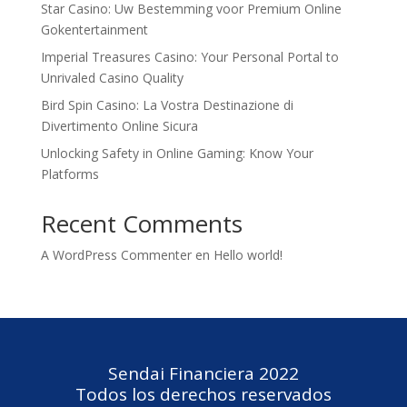
Star Casino: Uw Bestemming voor Premium Online
Gokentertainment
Imperial Treasures Casino: Your Personal Portal to
Unrivaled Casino Quality
Bird Spin Casino: La Vostra Destinazione di
Divertimento Online Sicura
Unlocking Safety in Online Gaming: Know Your
Platforms
Recent Comments
A WordPress Commenter
en
Hello world!
Sendai Financiera 2022
Todos los derechos reservados