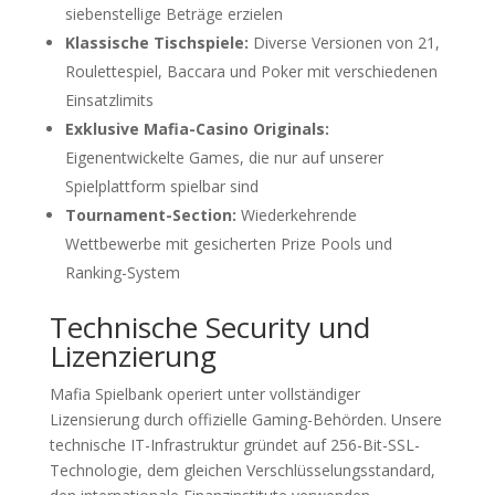
siebenstellige Beträge erzielen
Klassische Tischspiele:
Diverse Versionen von 21,
Roulettespiel, Baccara und Poker mit verschiedenen
Einsatzlimits
Exklusive Mafia-Casino Originals:
Eigenentwickelte Games, die nur auf unserer
Spielplattform spielbar sind
Tournament-Section:
Wiederkehrende
Wettbewerbe mit gesicherten Prize Pools und
Ranking-System
Technische Security und
Lizenzierung
Mafia Spielbank operiert unter vollständiger
Lizensierung durch offizielle Gaming-Behörden. Unsere
technische IT-Infrastruktur gründet auf 256-Bit-SSL-
Technologie, dem gleichen Verschlüsselungsstandard,