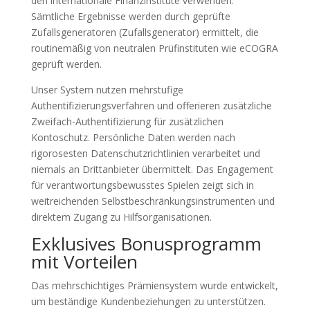
den internationale Finanzinstitute verwenden.
Sämtliche Ergebnisse werden durch geprüfte
Zufallsgeneratoren (Zufallsgenerator) ermittelt, die
routinemäßig von neutralen Prüfinstituten wie eCOGRA
geprüft werden.
Unser System nutzen mehrstufige
Authentifizierungsverfahren und offerieren zusätzliche
Zweifach-Authentifizierung für zusätzlichen
Kontoschutz. Persönliche Daten werden nach
rigorosesten Datenschutzrichtlinien verarbeitet und
niemals an Drittanbieter übermittelt. Das Engagement
für verantwortungsbewusstes Spielen zeigt sich in
weitreichenden Selbstbeschränkungsinstrumenten und
direktem Zugang zu Hilfsorganisationen.
Exklusives Bonusprogramm
mit Vorteilen
Das mehrschichtiges Prämiensystem wurde entwickelt,
um beständige Kundenbeziehungen zu unterstützen.