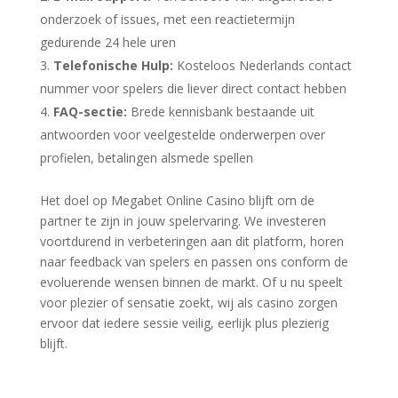
onderzoek of issues, met een reactietermijn
gedurende 24 hele uren
Telefonische Hulp:
Kosteloos Nederlands contact
nummer voor spelers die liever direct contact hebben
FAQ-sectie:
Brede kennisbank bestaande uit
antwoorden voor veelgestelde onderwerpen over
profielen, betalingen alsmede spellen
Het doel op Megabet Online Casino blijft om de
partner te zijn in jouw spelervaring. We investeren
voortdurend in verbeteringen aan dit platform, horen
naar feedback van spelers en passen ons conform de
evoluerende wensen binnen de markt. Of u nu speelt
voor plezier of sensatie zoekt, wij als casino zorgen
ervoor dat iedere sessie veilig, eerlijk plus plezierig
blijft.