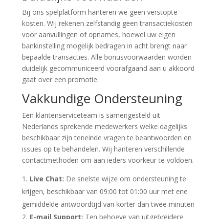
Bij ons spelplatform hanteren we geen verstopte
kosten. Wij rekenen zelfstandig geen transactiekosten
voor aanvullingen of opnames, hoewel uw eigen
bankinstelling mogelijk bedragen in acht brengt naar
bepaalde transacties. Alle bonusvoorwaarden worden
duidelijk gecommuniceerd voorafgaand aan u akkoord
gaat over een promotie.
Vakkundige Ondersteuning
Een klantenserviceteam is samengesteld uit
Nederlands sprekende medewerkers welke dagelijks
beschikbaar zijn teneinde vragen te beantwoorden en
issues op te behandelen. Wij hanteren verschillende
contactmethoden om aan ieders voorkeur te voldoen.
Live Chat:
De snelste wijze om ondersteuning te
krijgen, beschikbaar van 09:00 tot 01:00 uur met ene
gemiddelde antwoordtijd van korter dan twee minuten
E-mail Support:
Ten behoeve van uitgebreidere