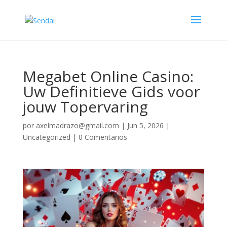
Megabet Online Casino:
Uw Definitieve Gids voor
jouw Topervaring
por
axelmadrazo@gmail.com
|
Jun 5, 2026
|
Uncategorized
|
0 Comentarios