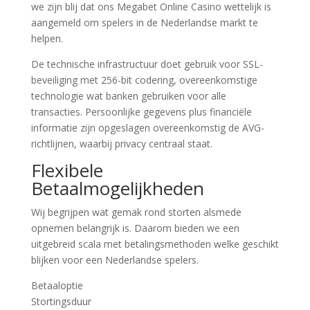
we zijn blij dat ons Megabet Online Casino wettelijk is
aangemeld om spelers in de Nederlandse markt te
helpen.
De technische infrastructuur doet gebruik voor SSL-
beveiliging met 256-bit codering, overeenkomstige
technologie wat banken gebruiken voor alle
transacties. Persoonlijke gegevens plus financiële
informatie zijn opgeslagen overeenkomstig de AVG-
richtlijnen, waarbij privacy centraal staat.
Flexibele
Betaalmogelijkheden
Wij begrijpen wat gemak rond storten alsmede
opnemen belangrijk is. Daarom bieden we een
uitgebreid scala met betalingsmethoden welke geschikt
blijken voor een Nederlandse spelers.
Betaaloptie
Stortingsduur