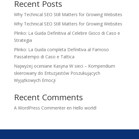
Recent Posts
Why Technical SEO Still Matters for Growing Websites
Why Technical SEO Still Matters for Growing Websites
Plinko: La Guida Definitiva al Celebre Gioco di Caso e
Strategia
Plinko: La Guida completa Definitiva al Famoso
Passatempo di Caso e Tattica
Najwyżej oceniane Kasyna W sieci – Kompendium
skierowany do Entuzjastów Poszukujących
Wyjątkowych Emocji
Recent Comments
A WordPress Commenter
en
Hello world!