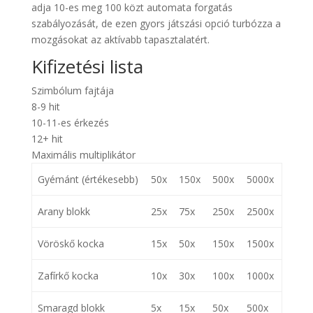
adja 10-es meg 100 közt automata forgatás
szabályozását, de ezen gyors játszási opció turbózza a
mozgásokat az aktívabb tapasztalatért.
Kifizetési lista
Szimbólum fajtája
8-9 hit
10-11-es érkezés
12+ hit
Maximális multiplikátor
Gyémánt (értékesebb)
50x
150x
500x
5000x
Arany blokk
25x
75x
250x
2500x
Vöröskő kocka
15x
50x
150x
1500x
Zafírkő kocka
10x
30x
100x
1000x
Smaragd blokk
5x
15x
50x
500x