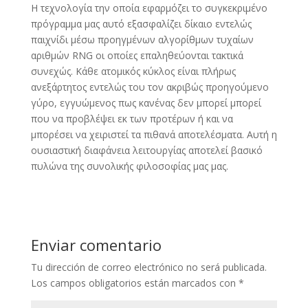
Η τεχνολογία την οποία εφαρμόζει το συγκεκριμένο
πρόγραμμα μας αυτό εξασφαλίζει δίκαιο εντελώς
παιχνίδι μέσω προηγμένων αλγορίθμων τυχαίων
αριθμών RNG οι οποίες επαληθεύονται τακτικά
συνεχώς. Κάθε ατομικός κύκλος είναι πλήρως
ανεξάρτητος εντελώς του τον ακριβώς προηγούμενο
γύρο, εγγυώμενος πως κανένας δεν μπορεί μπορεί
που να προβλέψει εκ των προτέρων ή και να
μπορέσει να χειριστεί τα πιθανά αποτελέσματα. Αυτή η
ουσιαστική διαφάνεια λειτουργίας αποτελεί βασικό
πυλώνα της συνολικής φιλοσοφίας μας μας.
Enviar comentario
Tu dirección de correo electrónico no será publicada.
Los campos obligatorios están marcados con
*