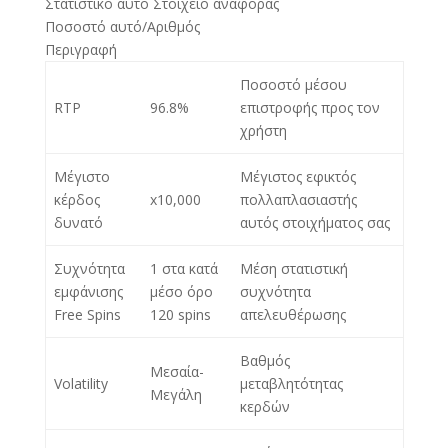
Στατιστικό αυτό Στοιχείο αναφοράς
Ποσοστό αυτό/Αριθμός
Περιγραφή
Ποσοστό μέσου
RTP
96.8%
επιστροφής προς τον
χρήστη
Μέγιστο
Μέγιστος εφικτός
κέρδος
x10,000
πολλαπλασιαστής
δυνατό
αυτός στοιχήματος σας
Συχνότητα
1 στα κατά
Μέση στατιστική
εμφάνισης
μέσο όρο
συχνότητα
Free Spins
120 spins
απελευθέρωσης
Βαθμός
Μεσαία-
Volatility
μεταβλητότητας
Μεγάλη
κερδών