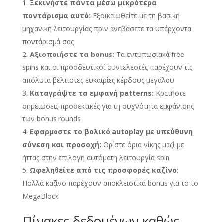
Ξεκινήστε πάντα μέσω μικρότερα
ποντάρισμα αυτό:
Εξοικειωθείτε με τη βασική
μηχανική λειτουργίας πριν ανεβάσετε τα υπάρχοντα
ποντάρισμά σας
Αξιοποιήστε τα bonus:
Τα εντυπωσιακά free
spins και οι προοδευτικοί συντελεστές παρέχουν τις
απόλυτα βέλτιστες ευκαιρίες κέρδους μεγάλου
Καταγράψτε τα εμφανή patterns:
Κρατήστε
σημειώσεις προσεκτικές για τη συχνότητα εμφάνισης
των bonus rounds
Εφαρμόστε το βολικό autoplay με υπεύθυνη
σύνεση και προσοχή:
Ορίστε όρια νίκης μαζί με
ήττας στην επιλογή αυτόματη λειτουργία spin
Ωφεληθείτε από τις προσφορές καζίνο:
Πολλά καζίνο παρέχουν αποκλειστικά bonus για το το
MegaBlock
Πίνακες δεδομένων καθώς