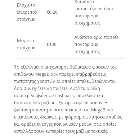
Κατώτατο
Ελάχιστο
επιτρεπόμενο όριο
επιτρεπτό
€0.20
ποντάρισμα
στοίχημα
στοιχήματος
Ανώτατο όριο ποσού
Μέγιστο
€100
ποντάρισμα
στοίχημα
στοιχήματος
Το εξελιγμένο μηχανισμός βαθμιαίων φάσεων του
απίθανου MegaBlock παρέχει επιβραβεύσεις
πιστότητας χρηστών οι οποίες απελευθερώνονται
όσο συνεχίζετε να παίζετε. Αυτά τα οφέλη
συμπεριλαμβάνουν cashback, αποκλειστικά
tournaments μαζί με εξατομικευμένα bonus. Η
ζωντανή κοινότητα αυτή παικτών του MegaBlock
επεκτείνεται διαρκώς, με φόρουμ συζητήσεων καθώς
και ομάδες ενεργές κοινωνικών μέσων στις οποίες
ανταλλάσσουν εμπειρίες τους μαζί με τακτικές.