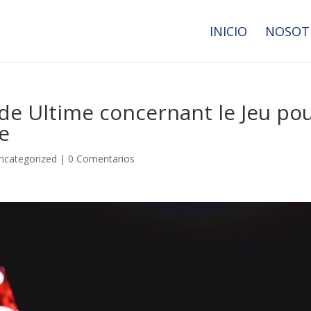
INICIO
NOSOT
de Ultime concernant le Jeu po
e
ncategorized
|
0 Comentarios