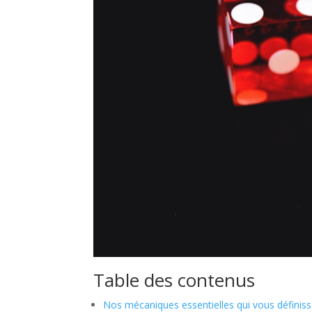
Table des contenus
Nos mécaniques essentielles qui vous définis