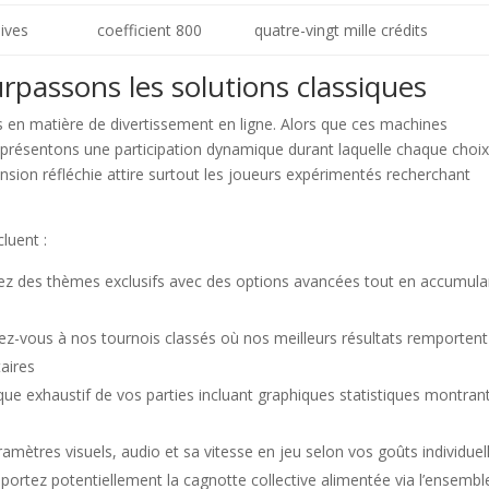
ives
coefficient 800
quatre-vingt mille crédits
rpassons les solutions classiques
s en matière de divertissement en ligne. Alors que ces machines
s présentons une participation dynamique durant laquelle chaque choi
ion réfléchie attire surtout les joueurs expérimentés recherchant
luent :
ez des thèmes exclusifs avec des options avancées tout en accumula
nez-vous à nos tournois classés où nos meilleurs résultats remporten
aires
rique exhaustif de vos parties incluant graphiques statistiques montran
amètres visuels, audio et sa vitesse en jeu selon vos goûts individuel
mportez potentiellement la cagnotte collective alimentée via l’ensembl