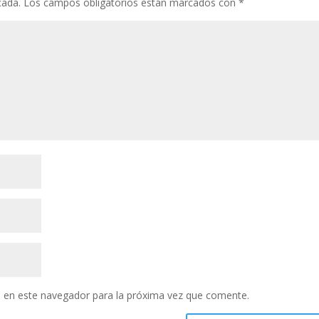
cada.
Los campos obligatorios están marcados con
*
 en este navegador para la próxima vez que comente.