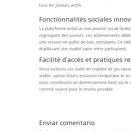
tous les joueurs actifs
Fonctionnalités sociales inno
La plateforme inclut un mécanisme social facilit
regroupant des joueurs. Les achievements débl
une session en quête de buts stimulants. Ce tabl
établissant une rivalité saine entre participants.
Facilité d’accès et pratiques 
Nous incluons ces outils en matière de jeu raiso
visible, option d’auto-exclusion temporaire et a
nous constituons un divertissement basé sur le a
comme source pour le revenu possible.
Enviar comentario