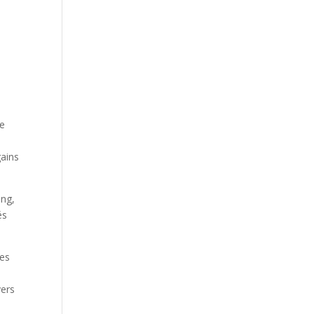
ue
gains
ing,
és
Des
vers