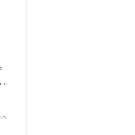
le
ments
urs,