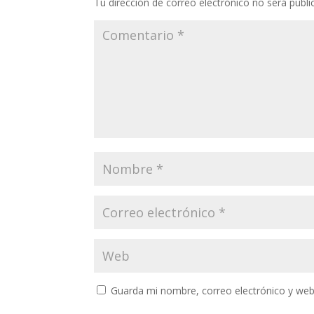
Tu dirección de correo electrónico no será publi
Guarda mi nombre, correo electrónico y web