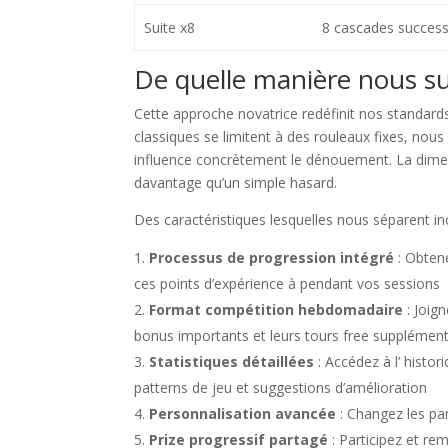
Suite x8
8 cascades success
De quelle manière nous su
Cette approche novatrice redéfinit nos standard
classiques se limitent à des rouleaux fixes, nou
influence concrètement le dénouement. La dimens
davantage qu’un simple hasard.
Des caractéristiques lesquelles nous séparent inc
Processus de progression intégré
: Obten
ces points d’expérience à pendant vos sessions
Format compétition hebdomadaire
: Joig
bonus importants et leurs tours free supplément
Statistiques détaillées
: Accédez à l’ histo
patterns de jeu et suggestions d’amélioration
Personnalisation avancée
: Changez les par
Prize progressif partagé
: Participez et re