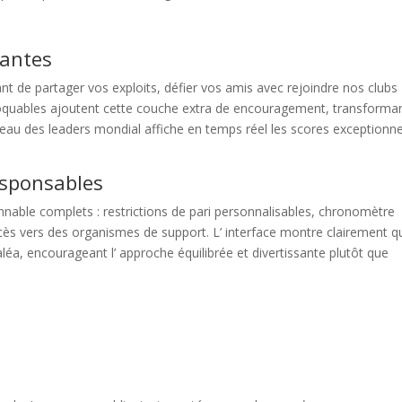
vantes
ant de partager vos exploits, défier vos amis avec rejoindre nos clubs
oquables ajoutent cette couche extra de encouragement, transforma
eau des leaders mondial affiche en temps réel les scores exceptionne
responsables
nnable complets : restrictions de pari personnalisables, chronomètre
ccès vers des organismes de support. L’ interface montre clairement q
léa, encourageant l’ approche équilibrée et divertissante plutôt que