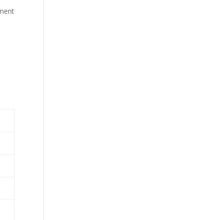
ement