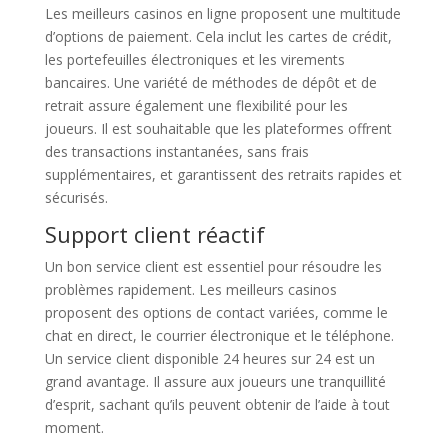
Les meilleurs casinos en ligne proposent une multitude
d’options de paiement. Cela inclut les cartes de crédit,
les portefeuilles électroniques et les virements
bancaires. Une variété de méthodes de dépôt et de
retrait assure également une flexibilité pour les
joueurs. Il est souhaitable que les plateformes offrent
des transactions instantanées, sans frais
supplémentaires, et garantissent des retraits rapides et
sécurisés.
Support client réactif
Un bon service client est essentiel pour résoudre les
problèmes rapidement. Les meilleurs casinos
proposent des options de contact variées, comme le
chat en direct, le courrier électronique et le téléphone.
Un service client disponible 24 heures sur 24 est un
grand avantage. Il assure aux joueurs une tranquillité
d’esprit, sachant qu’ils peuvent obtenir de l’aide à tout
moment.