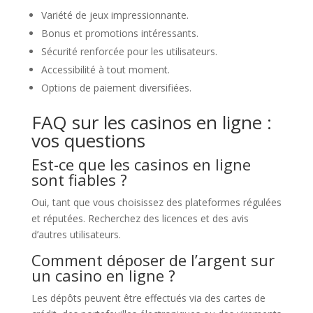
Variété de jeux impressionnante.
Bonus et promotions intéressants.
Sécurité renforcée pour les utilisateurs.
Accessibilité à tout moment.
Options de paiement diversifiées.
FAQ sur les casinos en ligne :
vos questions
Est-ce que les casinos en ligne
sont fiables ?
Oui, tant que vous choisissez des plateformes régulées
et réputées. Recherchez des licences et des avis
d’autres utilisateurs.
Comment déposer de l’argent sur
un casino en ligne ?
Les dépôts peuvent être effectués via des cartes de