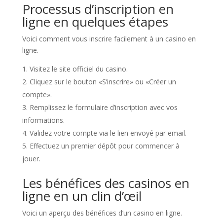
Processus d’inscription en
ligne en quelques étapes
Voici comment vous inscrire facilement à un casino en
ligne.
Visitez le site officiel du casino.
Cliquez sur le bouton «S’inscrire» ou «Créer un
compte».
Remplissez le formulaire d’inscription avec vos
informations.
Validez votre compte via le lien envoyé par email.
Effectuez un premier dépôt pour commencer à
jouer.
Les bénéfices des casinos en
ligne en un clin d’œil
Voici un aperçu des bénéfices d’un casino en ligne.