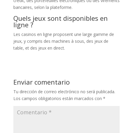
crédit, des portefeuilles électroniques ou des virements
bancaires, selon la plateforme.
Quels jeux sont disponibles en
ligne ?
Les casinos en ligne proposent une large gamme de
jeux, y compris des machines à sous, des jeux de
table, et des jeux en direct.
Enviar comentario
Tu dirección de correo electrónico no será publicada.
Los campos obligatorios están marcados con
*