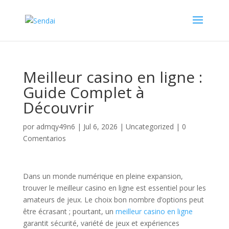
Meilleur casino en ligne :
Guide Complet à
Découvrir
por
admqy49n6
|
Jul 6, 2026
|
Uncategorized
|
0
Comentarios
Dans un monde numérique en pleine expansion,
trouver le meilleur casino en ligne est essentiel pour les
amateurs de jeux. Le choix bon nombre d’options peut
être écrasant ; pourtant, un
meilleur casino en ligne
garantit sécurité, variété de jeux et expériences