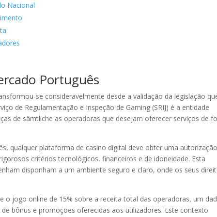
o Nacional
nimento
ta
adores
ercado Português
ansformou-se consideravelmente desde a validação da legislação qu
erviço de Regulamentação e Inspeção de Gaming (SRIJ) é a entidade
enças de sämtliche as operadoras que desejam oferecer serviços de 
ês, qualquer plataforma de casino digital deve obter uma autorizaçã
igorosos critérios tecnológicos, financeiros e de idoneidade. Esta
tenham disponham a um ambiente seguro e claro, onde os seus direi
re o jogo online de 15% sobre a receita total das operadoras, um da
ra de bônus e promoções oferecidas aos utilizadores. Este contexto