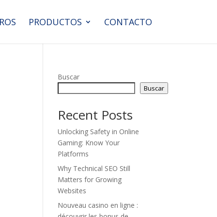
ROS
PRODUCTOS
CONTACTO
Buscar
Buscar
Recent Posts
Unlocking Safety in Online
Gaming: Know Your
Platforms
Why Technical SEO Still
Matters for Growing
Websites
Nouveau casino en ligne :
découvrir les bonus de