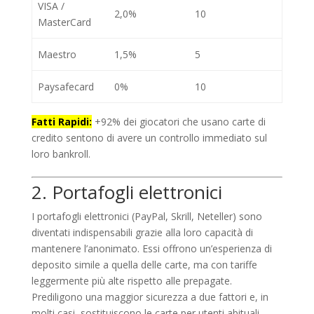
VISA /
2,0%
10
MasterCard
Maestro
1,5%
5
Paysafecard
0%
10
Fatti Rapidi:
+92% dei giocatori che usano carte di
credito sentono di avere un controllo immediato sul
loro bankroll.
2. Portafogli elettronici
I portafogli elettronici (PayPal, Skrill, Neteller) sono
diventati indispensabili grazie alla loro capacità di
mantenere l’anonimato. Essi offrono un’esperienza di
deposito simile a quella delle carte, ma con tariffe
leggermente più alte rispetto alle prepagate.
Prediligono una maggior sicurezza a due fattori e, in
molti casi, sostituiscono le carte per utenti abituali.