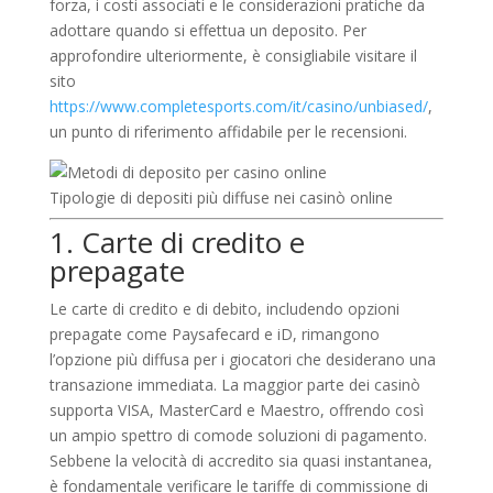
forza, i costi associati e le considerazioni pratiche da
adottare quando si effettua un deposito. Per
approfondire ulteriormente, è consigliabile visitare il
sito
https://www.completesports.com/it/casino/unbiased/
,
un punto di riferimento affidabile per le recensioni.
Tipologie di depositi più diffuse nei casinò online
1. Carte di credito e
prepagate
Le carte di credito e di debito, includendo opzioni
prepagate come Paysafecard e iD, rimangono
l’opzione più diffusa per i giocatori che desiderano una
transazione immediata. La maggior parte dei casinò
supporta VISA, MasterCard e Maestro, offrendo così
un ampio spettro di comode soluzioni di pagamento.
Sebbene la velocità di accredito sia quasi instantanea,
è fondamentale verificare le tariffe di commissione di