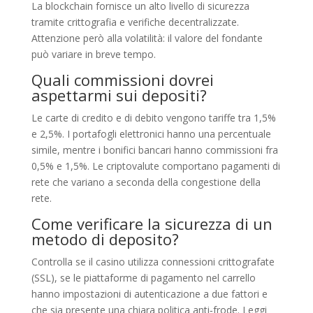
La blockchain fornisce un alto livello di sicurezza
tramite crittografia e verifiche decentralizzate.
Attenzione però alla volatilità: il valore del fondante
può variare in breve tempo.
Quali commissioni dovrei
aspettarmi sui depositi?
Le carte di credito e di debito vengono tariffe tra 1,5%
e 2,5%. I portafogli elettronici hanno una percentuale
simile, mentre i bonifici bancari hanno commissioni fra
0,5% e 1,5%. Le criptovalute comportano pagamenti di
rete che variano a seconda della congestione della
rete.
Come verificare la sicurezza di un
metodo di deposito?
Controlla se il casino utilizza connessioni crittografate
(SSL), se le piattaforme di pagamento nel carrello
hanno impostazioni di autenticazione a due fattori e
che sia presente una chiara politica anti‑frode. Leggi