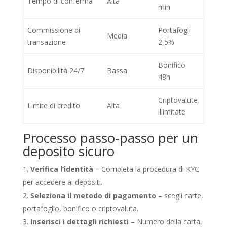
Tempo di conferma
Alta
min
Commissione di
Portafogli
Media
transazione
2,5%
Bonifico
Disponibilità 24/7
Bassa
48h
Criptovalute
Limite di credito
Alta
illimitate
Processo passo‑passo per un
deposito sicuro
Verifica l’identità
– Completa la procedura di KYC
per accedere ai depositi.
Seleziona il metodo di pagamento
– scegli carte,
portafoglio, bonifico o criptovaluta.
Inserisci i dettagli richiesti
– Numero della carta,