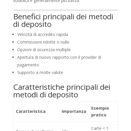
volatilità è generalmente più bassa.
Benefici principali dei metodi
di deposito
Velocità di accredito rapida
Commissioni ridotte o nulle
Opzioni di sicurezza multiple
Apertura di nuovo rapporto con il provider di
pagamento
Supporto a molte valute
Caratteristiche principali dei
metodi di deposito
Esempio
Caratteristica
Importanza
pratico
Carte < 1