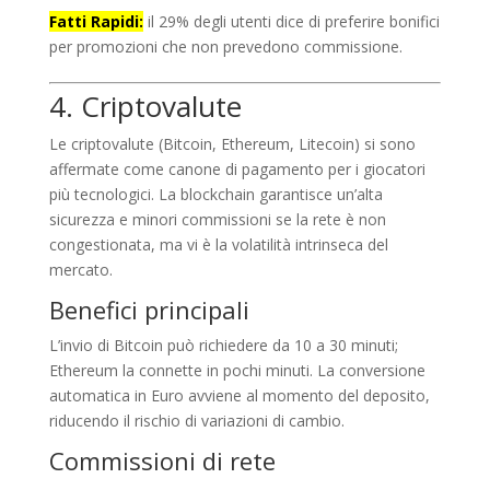
Fatti Rapidi:
il 29% degli utenti dice di preferire bonifici
per promozioni che non prevedono commissione.
4. Criptovalute
Le criptovalute (Bitcoin, Ethereum, Litecoin) si sono
affermate come canone di pagamento per i giocatori
più tecnologici. La blockchain garantisce un’alta
sicurezza e minori commissioni se la rete è non
congestionata, ma vi è la volatilità intrinseca del
mercato.
Benefici principali
L’invio di Bitcoin può richiedere da 10 a 30 minuti;
Ethereum la connette in pochi minuti. La conversione
automatica in Euro avviene al momento del deposito,
riducendo il rischio di variazioni di cambio.
Commissioni di rete