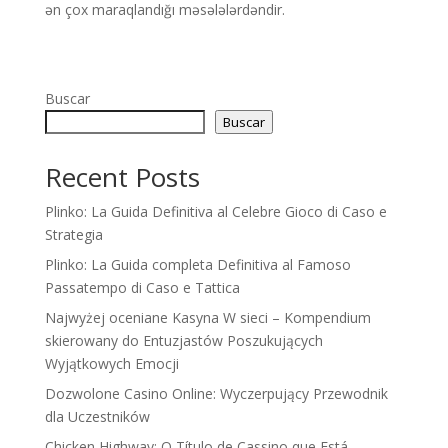
ən çox maraqlandığı məsələlərdəndir.
Buscar
Buscar
Recent Posts
Plinko: La Guida Definitiva al Celebre Gioco di Caso e
Strategia
Plinko: La Guida completa Definitiva al Famoso
Passatempo di Caso e Tattica
Najwyżej oceniane Kasyna W sieci – Kompendium
skierowany do Entuzjastów Poszukujących
Wyjątkowych Emocji
Dozwolone Casino Online: Wyczerpujący Przewodnik
dla Uczestników
Chicken Highway: O Título de Cassino que Está