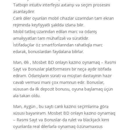
Tətbiqin intuitiv interfeysi axtarışı və seçim prosesini
asanlaşdırır.
Canlı diler oyunları mobil cihazlar üzərindən tam ekran
rejimində keyfiyyətli şəkildə izlənə bilir.
Mobil tətbiq üzərindən edilən mərc və ödəniş
əməliyyatları tam mühafizəli və sürətlidir.
İstifadəçilər öz smartfonlarından rahatlıqla mərc
edərək, bonuslardan faydalana bilirlər.
Mən, Əli , Mosbet BD onlayn kazino oynamaq – Rəsmi
Sayt və Bonuslar platformasını bir neçə aydır istifadə
edirəm. Ödənişlərin sürəti və müştəri dəstəyinin hazır
cavab verməsi məni çox məmnun edir. Bonuslar,
xüsusən də ilk depozit bonusu, oyuna başlamaq üçün
əla təkan oldu.
Mən, Aygün , bu saytı canlı kazino seçimlərinə görə
xüsusi bəyənirəm. Mosbet BD onlayn kazino oynamaq
– Rəsmi Sayt və Bonuslar-da rulet və blackjack kimi
oyunlarda real dilerlərlə oynamaq özünəməxsus