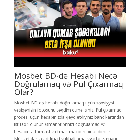
Mosbet BD-də Hesabı Necə
Doğrulamaq və Pul Çıxarmaq
Olar?
Mosbet BD-də hesabı doğrulamaq üçün şəxsiyyət
vəsiqənizin fotosunu təqdim etməlisiniz. Pul çıxarmaq
prosesi üçün hesabınızda qeyd etdiyiniz bank kartından
istifadə olunur. Əmanətlərinizi doğrulamaq və
hesabınızı tam aktiv etmək məcburi bir addımdır.
Müştəri dəstək xidməti şübhəli əməliyyatlar zamanı