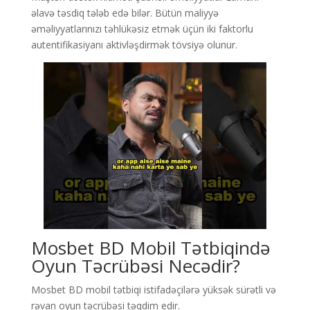
əlavə təsdiq tələb edə bilər. Bütün maliyyə
əməliyyatlarınızı təhlükəsiz etmək üçün iki faktorlu
autentifikasiyanı aktivləşdirmək tövsiyə olunur.
Mosbet BD Mobil Tətbiqində
Oyun Təcrübəsi Necədir?
Mosbet BD mobil tətbiqi istifadəçilərə yüksək sürətli və
rəvan oyun təcrübəsi təqdim edir.