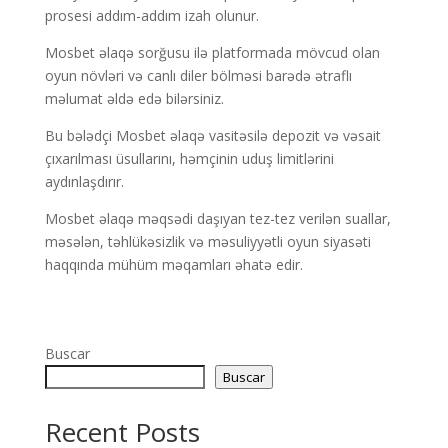
prosesi addım-addım izah olunur.
Mosbet əlaqə sorğusu ilə platformada mövcud olan
oyun növləri və canlı diler bölməsi barədə ətraflı
məlumat əldə edə bilərsiniz.
Bu bələdçi Mosbet əlaqə vasitəsilə depozit və vəsait
çıxarılması üsullarını, həmçinin uduş limitlərini
aydınlaşdırır.
Mosbet əlaqə məqsədi daşıyan tez-tez verilən suallar,
məsələn, təhlükəsizlik və məsuliyyətli oyun siyasəti
haqqında mühüm məqamları əhatə edir.
Buscar
Buscar
Recent Posts