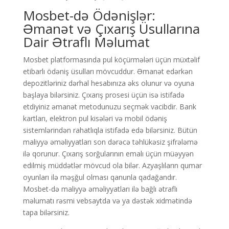
Mosbet-də Ödənişlər:
Əmanət və Çıxarış Üsullarına
Dair Ətraflı Məlumat
Mosbet platformasında pul köçürmələri üçün müxtəlif
etibarlı ödəniş üsulları mövcuddur. Əmanət edərkən
depozitləriniz dərhal hesabınıza əks olunur və oyuna
başlaya bilərsiniz. Çıxarış prosesi üçün isə istifadə
etdiyiniz əmanət metodunuzu seçmək vacibdir. Bank
kartları, elektron pul kisələri və mobil ödəniş
sistemlərindən rahatlıqla istifadə edə bilərsiniz. Bütün
maliyyə əməliyyatları son dərəcə təhlükəsiz şifrələmə
ilə qorunur. Çıxarış sorğularının emalı üçün müəyyən
edilmiş müddətlər mövcud ola bilər. Azyaşlıların qumar
oyunları ilə məşğul olması qanunla qadağandır.
Mosbet-də maliyyə əməliyyatları ilə bağlı ətraflı
məlumatı rəsmi vebsaytda və ya dəstək xidmətində
tapa bilərsiniz.