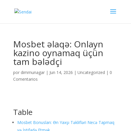
Mosbet əlaqə: Onlayn
kazino oynamaq üçün
tam bələdçi
por
dimmunagar
|
Jun 14, 2026
|
Uncategorized
|
0
Comentarios
Table
Mosbet Bonusları: Ən Yaxşı Təklifləri Necə Tapmaq
və İstifadə Etmək