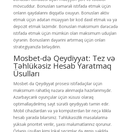
mövcuddur. Bonusları səmərəli istifadə etmək üçün
onların qaydalarını diqqətlə oxuyun. Bonusları aktiv
etmək üçün adətən müəyyən bir kod daxil etmək və ya
depozit etmək lazımdır. Bonusları maksimum dərəcədə
istifadə etmək üçün mümkün olan maksimum uduşları
öyrənin. Bonusların dəyərini artırmaq üçün onları
strategiyanızla birləşdirin.
Mosbet-də Qeydiyyat: Tez və
Təhlükəsiz Hesab Yaratmaq
Üsulları
Mosbet-də Qeydiyyat prosesi istifadəçilər üçün
maksimum rahatlıq nəzərə alınmaqla hazırlanmışdır.
Azərbaycanlı oyunçular üçün xüsusi olaraq
optimallaşdırılmış sayt sürətli qeydiyyatı təmin edir.
Mobil cihazlardan və ya kompüterdən bir neçə kliklə
hesab yarada bilərsiniz. Təhlükəsizlik məsələlərinə
yüksək prioritet verilir, şəxsi məlumatlarınız qorunur.
Ödəniş üsulları kimi lokal seçimlər də geniş şəkildə