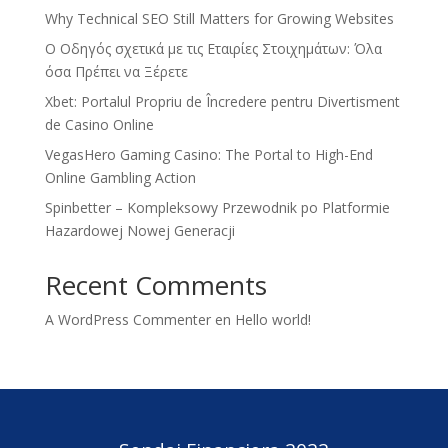
Why Technical SEO Still Matters for Growing Websites
Ο Οδηγός σχετικά με τις Εταιρίες Στοιχημάτων: Όλα
όσα Πρέπει να Ξέρετε
Xbet: Portalul Propriu de Încredere pentru Divertisment
de Casino Online
VegasHero Gaming Casino: The Portal to High-End
Online Gambling Action
Spinbetter – Kompleksowy Przewodnik po Platformie
Hazardowej Nowej Generacji
Recent Comments
A WordPress Commenter
en
Hello world!