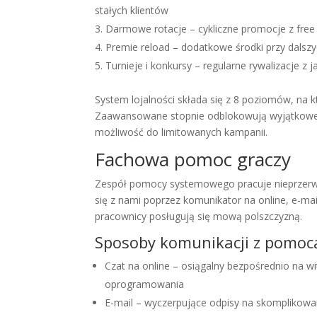
stałych klientów
Darmowe rotacje – cykliczne promocje z free
Premie reload – dodatkowe środki przy dalszy
Turnieje i konkursy – regularne rywalizacje 
System lojalności składa się z 8 poziomów, na k
Zaawansowane stopnie odblokowują wyjątkowe pr
możliwość do limitowanych kampanii.
Fachowa pomoc graczy
Zespół pomocy systemowego pracuje nieprzerwan
się z nami poprzez komunikator na online, e-mail
pracownicy posługują się mową polszczyzną.
Sposoby komunikacji z pomoc
Czat na online – osiągalny bezpośrednio na wi
oprogramowania
E-mail – wyczerpujące odpisy na skomplikowa