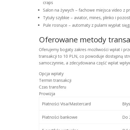
craps
Salon na żywych – fachowe miejsca video z 
Tytuły szybkie – aviator, mines, plinko i poz
Pule rosnące – automaty z pulami wypłat się
Oferowane metody transa
Oferujemy bogaty zakres możliwości wpłat i p
transakcji to 10 PLN, co powoduje dostępną st
samoczynnie, a zdecydowana część wpłat wpływ
Opcja wpłaty
Termin transakcji
Czas transferu
Prowizja
Płatności Visa/Mastercard
Bły
Płatności bankowe
Do 