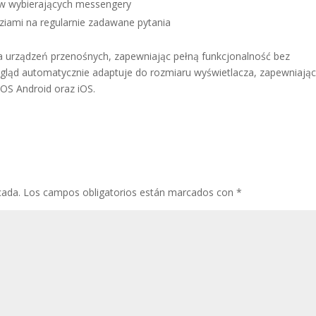
ów wybierających messengery
ziami na regularnie zadawane pytania
a urządzeń przenośnych, zapewniając pełną funkcjonalność bez
gląd automatycznie adaptuje do rozmiaru wyświetlacza, zapewniają
OS Android oraz iOS.
cada.
Los campos obligatorios están marcados con
*