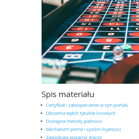
Spis materiału
Certyfikat i zabezpieczenie w tym portalu
Obszerna wybór tytułów losowych
Dostępne metody płatności
Mechanizm premii i system lojalności
Zawodowa wsparcie graczy