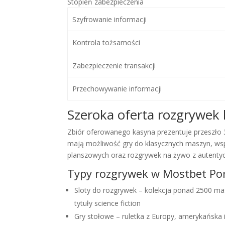
Stopień zabezpieczenia
Szyfrowanie informacji
Kontrola tożsamości
Zabezpieczenie transakcji
Przechowywanie informacji
Szeroka oferta rozgrywek
Zbiór oferowanego kasyna prezentuje przeszł
mają możliwość gry do klasycznych maszyn, w
planszowych oraz rozgrywek na żywo z autentyc
Typy rozgrywek w Mostbet Po
Sloty do rozgrywek – kolekcja ponad 2500 ma
tytuły science fiction
Gry stołowe – ruletka z Europy, amerykańska i