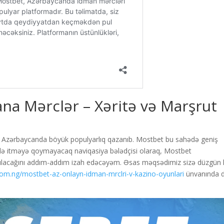
na Mərclər – Xəritə və Marşrut
lər Azərbaycanda böyük populyarlıq qazanıb. Mostbet bu sahədə geniş
ində itməyə qoymayacaq naviqasiya bələdçisi olaraq, Mostbet
ulacağını addım-addım izah edəcəyəm. Əsas məqsədimiz sizə düzgün 
com.ng/mostbet-az-onlayn-idman-mrclri-v-kazino-oyunlari
ünvanında 