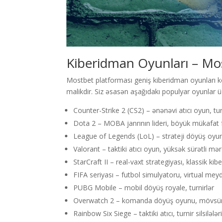
Kiberidman Oyunları – Mos
Mostbet platforması geniş kiberidman oyunları kol
malikdir. Siz əsasən aşağıdakı populyar oyunlar üz
Counter-Strike 2 (CS2) – ənənəvi atıcı oyun, turni
Dota 2 – MOBA janrının lideri, böyük mükafat 
League of Legends (LoL) – strateji döyüş oyu
Valorant – taktiki atıcı oyun, yüksək sürətli mər
StarCraft II – real-vaxt strategiyası, klassik ki
FIFA seriyası – futbol simulyatoru, virtual mey
PUBG Mobile – mobil döyüş royale, turnirlər
Overwatch 2 – komanda döyüş oyunu, mövsümi
Rainbow Six Siege – taktiki atıcı, turnir silsilələr