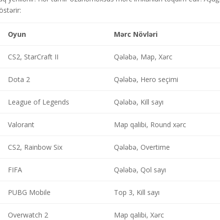
östərir:
Oyun
Mərc Növləri
CS2, StarCraft II
Qələbə, Map, Xərc
Dota 2
Qələbə, Hero seçimi
League of Legends
Qələbə, Kill sayı
Valorant
Map qalibi, Round xərc
CS2, Rainbow Six
Qələbə, Overtime
FIFA
Qələbə, Qol sayı
PUBG Mobile
Top 3, Kill sayı
Overwatch 2
Map qalibi, Xərc