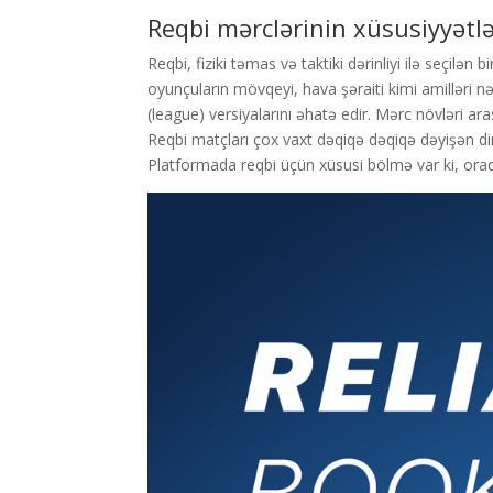
Reqbi mərclərinin xüsusiyyətl
Reqbi, fiziki təmas və taktiki dərinliyi ilə seçi
oyunçuların mövqeyi, hava şəraiti kimi amilləri n
(league) versiyalarını əhatə edir. Mərc növləri ar
Reqbi matçları çox vaxt dəqiqə dəqiqə dəyişən d
Platformada reqbi üçün xüsusi bölmə var ki, ora