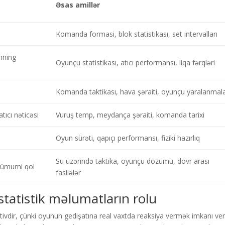
Əsas amillər
Komanda formasi, blok statistikası, set intervalları
nning
Oyunçu statistikası, atıcı performansı, liqa fərqləri
Komanda taktikası, hava şəraiti, oyunçu yaralanmala
tıcı nəticəsi
Vuruş temp, meydança şəraiti, komanda tarixi
Oyun sürəti, qapıçı performansı, fiziki hazırlıq
Su üzərində taktika, oyunçu dözümü, dövr arası
, ümumi qol
fasilələr
tatistik məlumatların rolu
tivdir, çünki oyunun gedişatına real vaxtda reaksiya vermək imkanı veri