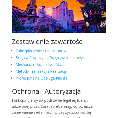
Zestawienie zawartości
Zabezpieczenie i Licencjonowanie
Bogata Propozycja Rozgrywek Losowych
Mechanizm Bonusów i Akcji
Metody Transakcji i Realizacji
Profesjonalna Obsługa Klienta
Ochrona i Autoryzacja
Funkcjonujemy na podstawie legalnej licencji
udzielonej przez Curacao eGaming, co oznacza
zapewnienie rzetelności i przejrzystości każdej