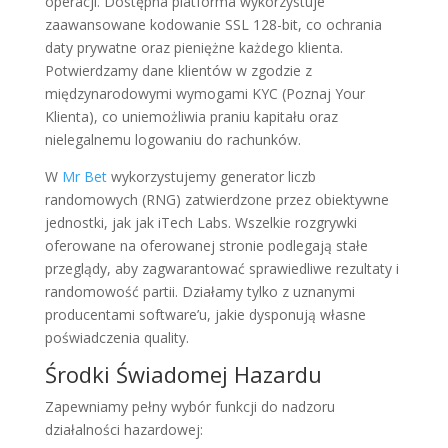
operacji. Dostępna platforma wykorzystuje
zaawansowane kodowanie SSL 128-bit, co ochrania
daty prywatne oraz pieniężne każdego klienta.
Potwierdzamy dane klientów w zgodzie z
międzynarodowymi wymogami KYC (Poznaj Your
Klienta), co uniemożliwia praniu kapitału oraz
nielegalnemu logowaniu do rachunków.
W
Mr Bet
wykorzystujemy generator liczb
randomowych (RNG) zatwierdzone przez obiektywne
jednostki, jak jak iTech Labs. Wszelkie rozgrywki
oferowane na oferowanej stronie podlegają stałe
przeglądy, aby zagwarantować sprawiedliwe rezultaty i
randomowość partii. Działamy tylko z uznanymi
producentami software’u, jakie dysponują własne
poświadczenia quality.
Środki Świadomej Hazardu
Zapewniamy pełny wybór funkcji do nadzoru
działalności hazardowej: