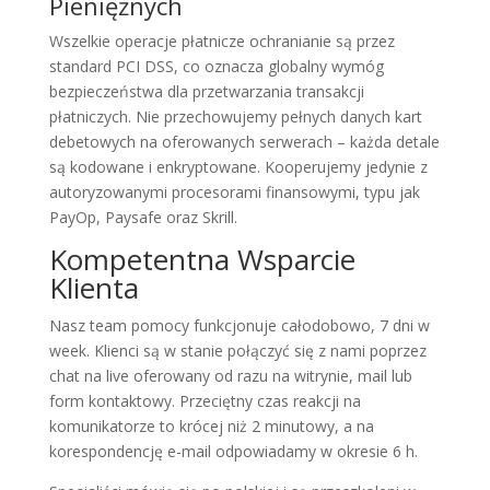
Pieniężnych
Wszelkie operacje płatnicze ochranianie są przez
standard PCI DSS, co oznacza globalny wymóg
bezpieczeństwa dla przetwarzania transakcji
płatniczych. Nie przechowujemy pełnych danych kart
debetowych na oferowanych serwerach – każda detale
są kodowane i enkryptowane. Kooperujemy jedynie z
autoryzowanymi procesorami finansowymi, typu jak
PayOp, Paysafe oraz Skrill.
Kompetentna Wsparcie
Klienta
Nasz team pomocy funkcjonuje całodobowo, 7 dni w
week. Klienci są w stanie połączyć się z nami poprzez
chat na live oferowany od razu na witrynie, mail lub
form kontaktowy. Przeciętny czas reakcji na
komunikatorze to krócej niż 2 minutowy, a na
korespondencję e-mail odpowiadamy w okresie 6 h.