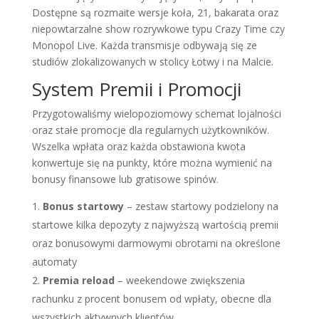
Dostępne są rozmaite wersje koła, 21, bakarata oraz
niepowtarzalne show rozrywkowe typu Crazy Time czy
Monopol Live. Każda transmisje odbywają się ze
studiów zlokalizowanych w stolicy Łotwy i na Malcie.
System Premii i Promocji
Przygotowaliśmy wielopoziomowy schemat lojalności
oraz stałe promocje dla regularnych użytkowników.
Wszelka wpłata oraz każda obstawiona kwota
konwertuje się na punkty, które można wymienić na
bonusy finansowe lub gratisowe spinów.
Bonus startowy
– zestaw startowy podzielony na
startowe kilka depozyty z najwyższą wartością premii
oraz bonusowymi darmowymi obrotami na określone
automaty
Premia reload
– weekendowe zwiększenia
rachunku z procent bonusem od wpłaty, obecne dla
wszystkich aktywnych klientów