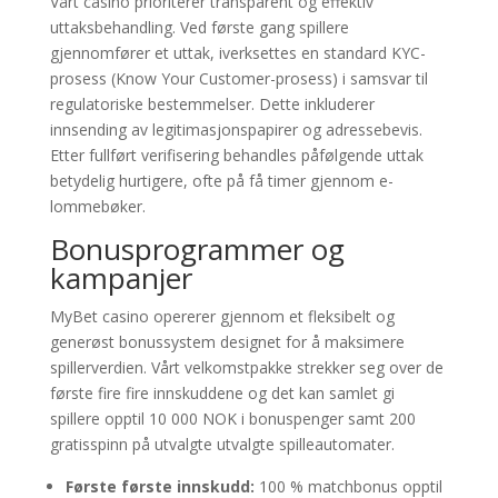
Vårt casino prioriterer transparent og effektiv
uttaksbehandling. Ved første gang spillere
gjennomfører et uttak, iverksettes en standard KYC-
prosess (Know Your Customer-prosess) i samsvar til
regulatoriske bestemmelser. Dette inkluderer
innsending av legitimasjonspapirer og adressebevis.
Etter fullført verifisering behandles påfølgende uttak
betydelig hurtigere, ofte på få timer gjennom e-
lommebøker.
Bonusprogrammer og
kampanjer
MyBet casino opererer gjennom et fleksibelt og
generøst bonussystem designet for å maksimere
spillerverdien. Vårt velkomstpakke strekker seg over de
første fire fire innskuddene og det kan samlet gi
spillere opptil 10 000 NOK i bonuspenger samt 200
gratisspinn på utvalgte utvalgte spilleautomater.
Første første innskudd:
100 % matchbonus opptil