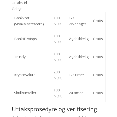
Uttakstid
Gebyr
Bankkort
100
1-3
Gratis
(Visa/Mastercard)
NOK
virkedager
100
BankID/Vipps
Øyeblikkelig
Gratis
NOK
100
Trustly
Øyeblikkelig
Gratis
NOK
200
Kryptovaluta
1-2 timer
Gratis
NOK
100
Skrill/Neteller
24 timer
Gratis
NOK
Uttaksprosedyre og verifisering