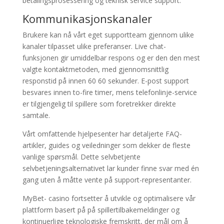
betalingsprosessering og teknisk service support.
Kommunikasjonskanaler
Brukere kan nå vårt eget supportteam gjennom ulike
kanaler tilpasset ulike preferanser. Live chat-
funksjonen gir umiddelbar respons og er den den mest
valgte kontaktmetoden, med gjennomsnittlig
responstid på innen 60 60 sekunder. E-post support
besvares innen to-fire timer, mens telefonlinje-service
er tilgjengelig til spillere som foretrekker direkte
samtale.
Vårt omfattende hjelpesenter har detaljerte FAQ-
artikler, guides og veiledninger som dekker de fleste
vanlige spørsmål. Dette selvbetjente
selvbetjeningsalternativet lar kunder finne svar med én
gang uten å måtte vente på support-representanter.
MyBet- casino fortsetter å utvikle og optimalisere vår
plattform basert på på spillertilbakemeldinger og
kontinuerlige teknologiske fremskritt, der mål om å