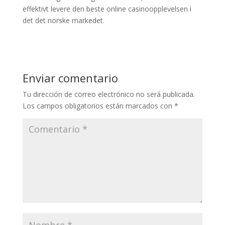
effektivt levere den beste online casinoopplevelsen i
det det norske markedet.
Enviar comentario
Tu dirección de correo electrónico no será publicada.
Los campos obligatorios están marcados con
*