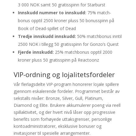
3 000 NOK samt 50 gratisspinn for Starburst
Innskudd nummer to innskudd:
75% match-
bonus opptil 2500 kroner pluss 50 bonusspinn på
Book of Dead-spillet of Dead
Tredje innskudd innskudd:
50% matchbonus inntil
2500 NOK i tillegg 50 gratisspinn for Gonzo’s Quest
Fjerde innskudd:
25% matchbonus opptil 2000
kroner pluss 50 gratisspinn på Reactoonz
VIP-ordning og lojalitetsfordeler
Vår flerlagsdelte VIP-program honorerer lojale spillere
gjennom eskalerende fordeler. Programmet består av
sekstalls nivåer: Bronze, Silver, Gull, Platinum,
Diamond og Elite. Brukere akkumulerer poeng via reell
spillaktivitet, og der hvert nivå låser opp progressive
benefits som forhøyede uttaksgrenser, personlige
kontoadministratorer, eksklusive bonuser og
invitasjoner til spesielle arrangementer.