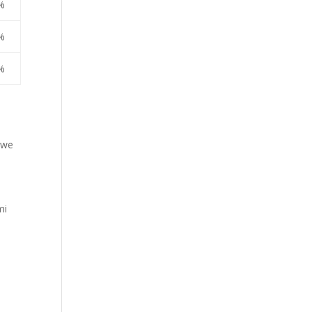
%
%
%
owe
mi