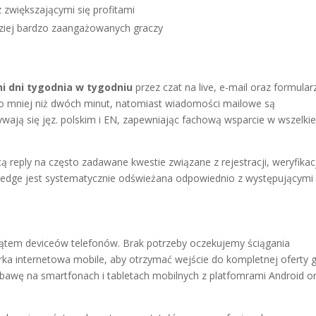
zwiększającymi się profitami
dziej bardzo zaangażowanych graczy
ni dni tygodnia w tygodniu
przez czat na live, e-mail oraz formular
to mniej niż dwóch minut, natomiast wiadomości mailowe są
wają się jęz. polskim i EN, zapewniając fachową wsparcie w wszelkie
ą reply na często zadawane kwestie związane z rejestracji, weryfikac
wledge jest systematycznie odświeżana odpowiednio z występującymi 
kątem deviceów telefonów. Brak potrzeby oczekujemy ściągania
arka internetowa mobile, aby otrzymać wejście do kompletnej oferty gi
abawę na smartfonach i tabletach mobilnych z platfomrami Android o