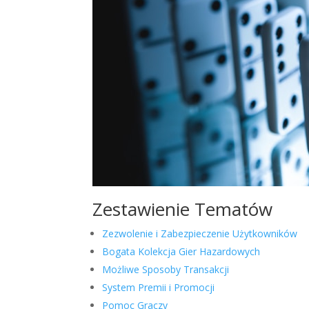
Zestawienie Tematów
Zezwolenie i Zabezpieczenie Użytkowników
Bogata Kolekcja Gier Hazardowych
Możliwe Sposoby Transakcji
System Premii i Promocji
Pomoc Graczy