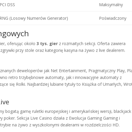
PCI DSS
Maksymalny
RNG (Losowy Numerów Generator)
Poświadczony
ingowych
er, oferując około
3 tys. gier
z rozmaitych sekcji. Oferta zawiera
grywki przy stole oraz kategorię kasyna na żywo z live dealerem.
 uznanych deweloperów jak Net Entertainment, Pragmatyczny Play, Pl
wno retro trzybębnowe automaty, jak i innowacyjne automaty z
ce się Rolki. Najbardziej lubiane tytuły to Książka of Umarłych, Wro
Live
y bogatą gamę ruletki europejskiej i amerykańskiej wersji, blackjack
y poker. Sekcja Live Casino działa z Ewolucja Gaming Gaming i
 trybie na żywo z wyszkolonymi dealerami w rozdzielczości HD.