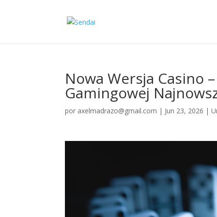
Nowa Wersja Casino –
Gamingowej Najnowsze
por
axelmadrazo@gmail.com
|
Jun 23, 2026
|
U