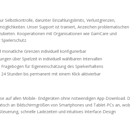
 Selbstkontrolle, darunter Einzahlungslimits, Verlustgrenzen,
glichkeiten. Unser Support ist trainiert, Anzeichen problematischen
nzubieten. Kooperationen mit Organisationen wie GamCare und
Spielerschutz.
 monatliche Grenzen individuell konfigurierbar
gen über Spielzeit in individuell wählbaren Intervallen
r Fragebogen für Eigeneinschätzung des Spielverhaltens
 24 Stunden bis permanent mit einem Klick aktivierbar
isse auf allen Mobile- Endgeräten ohne notwendigen App-Download. D
atisch an Bildschirmgrößen von Smartphones und Tablet-PCs an, wob
-Steuerung, schnelle Ladezeiten und intuitives Interface-Design