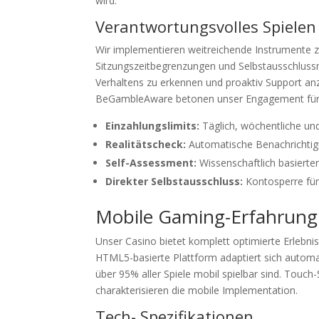
wird.
Verantwortungsvolles Spielen
Wir implementieren weitreichende Instrumente zur
Sitzungszeitbegrenzungen und Selbstausschlussmö
Verhaltens zu erkennen und proaktiv Support a
BeGambleAware betonen unser Engagement für 
Einzahlungslimits:
Täglich, wöchentliche und
Realitätscheck:
Automatische Benachrichtigun
Self-Assessment:
Wissenschaftlich basierte
Direkter Selbstausschluss:
Kontosperre für
Mobile Gaming-Erfahrung
Unser Casino bietet komplett optimierte Erlebn
HTML5-basierte Plattform adaptiert sich autom
über 95% aller Spiele mobil spielbar sind. Touch
charakterisieren die mobile Implementation.
Tech- Spezifikationen