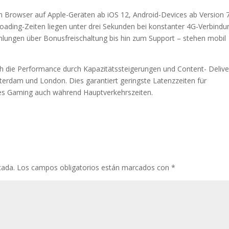
im Browser auf Apple-Geräten ab iOS 12, Android-Devices ab Version 
Loading-Zeiten liegen unter drei Sekunden bei konstanter 4G-Verbindu
hlungen über Bonusfreischaltung bis hin zum Support – stehen mobil
ch die Performance durch Kapazitätssteigerungen und Content- Delive
erdam und London. Dies garantiert geringste Latenzzeiten für
es Gaming auch während Hauptverkehrszeiten.
cada.
Los campos obligatorios están marcados con
*