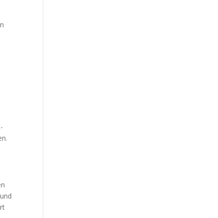
en
-
en.
en
 und
rt