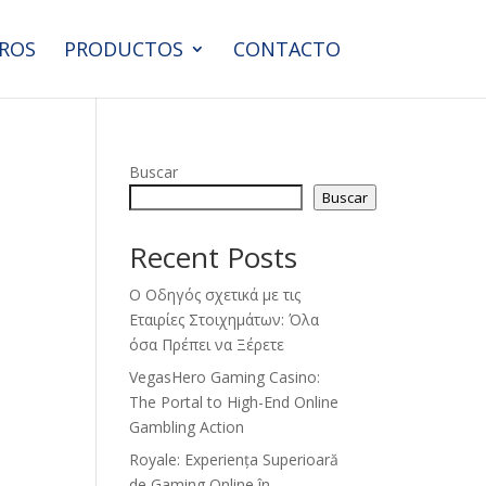
ROS
PRODUCTOS
CONTACTO
Buscar
Buscar
Recent Posts
Ο Οδηγός σχετικά με τις
Εταιρίες Στοιχημάτων: Όλα
όσα Πρέπει να Ξέρετε
VegasHero Gaming Casino:
The Portal to High-End Online
Gambling Action
Royale: Experiența Superioară
de Gaming Online în