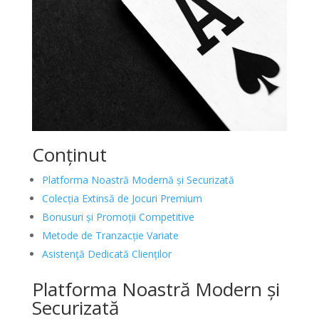
Conținut
Platforma Noastră Modernă și Securizată
Colecția Extinsă de Jocuri Premium
Bonusuri și Promoții Competitive
Metode de Tranzacție Variate
Asistenţă Dedicată Clienților
Platforma Noastră Modern și
Securizată