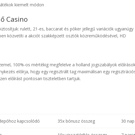
ó játékok kiemelt módon
lő Casino
ztosítjuk: rulett, 21-es, baccarat és póker jellegű variációk ugyanúgy
őben közvetíti a akciót szakképzett osztók közreműködésével, HD
.
zemel, 100%-os mértékig megfelelve a holland jogszabályok előíráso
énykezés előírja, hogy egy regisztrált tag maximálisan egy regisztráció
en előírást pontosan tiszteletben tartjuk.
 depóhoz kapcsolódó
35x bónusz összeg
30 nap
z
10x visszatérítés összege
7 napi