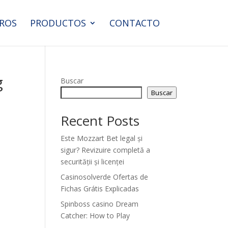
ROS
PRODUCTOS
CONTACTO
g
Buscar
Buscar
Recent Posts
Este Mozzart Bet legal și
sigur? Revizuire completă a
securității și licenței
Casinosolverde Ofertas de
Fichas Grátis Explicadas
Spinboss casino Dream
Catcher: How to Play