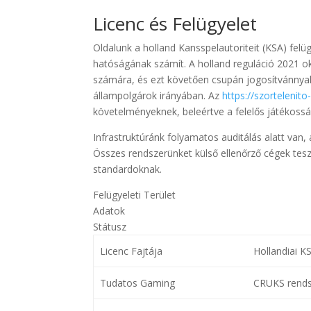
Licenc és Felügyelet
Oldalunk a holland Kansspelautoriteit (KSA) felü
hatóságának számít. A holland reguláció 2021 okt
számára, és ezt követően csupán jogosítvánnyal 
állampolgárok irányában. Az
https://szortelenit
követelményeknek, beleértve a felelős játékossá
Infrastruktúránk folyamatos auditálás alatt va
Összes rendszerünket külső ellenőrző cégek tes
standardoknak.
Felügyeleti Terület
Adatok
Státusz
Licenc Fajtája
Hollandiai K
Tudatos Gaming
CRUKS rends