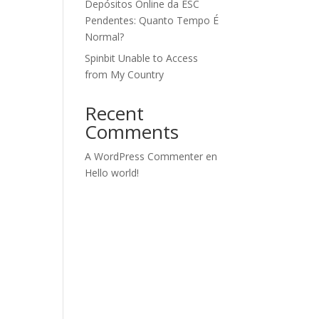
Depósitos Online da ESC
Pendentes: Quanto Tempo É
Normal?
Spinbit Unable to Access
from My Country
Recent
Comments
A WordPress Commenter
en
Hello world!