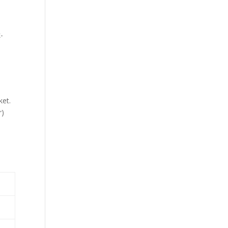
-
ket.
r)