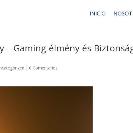
INICIO
NOSOT
ly – Gaming-élmény és Biztonsá
ncategorized
|
0 Comentarios