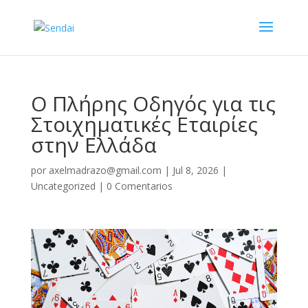
Ο Πλήρης Οδηγός για τις
Στοιχηματικές Εταιρίες
στην Ελλάδα
por
axelmadrazo@gmail.com
|
Jul 8, 2026
|
Uncategorized
|
0 Comentarios