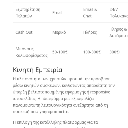
Εξυπηρέτηση
Email &
24/7
Email
Πελατών
Chat
Πολυκανα
Πλήρες &
Cash Out
Μερικό
Πλήρες
Αυτόματο
Μπόνους
50-100€
100-300€
300€+
Καλωσορίσματος
Κινητή Εμπειρία
Η πλειονότητα των χρηστών προτιμά την πρόσβαση
μέσω κινητών συσκευών, καθιστώντας απαραίτητη την
ύπαρξη βελτιστοποιημένης εφαρμογής ή responsive
ιστοσελίδας. Η πλατφόρμα μας εξασφαλίζει
πανομοιότυπη λειτουργικότητα ανεξάρτητα από τη
συσκευή που χρησιμοποιείτε.
Η επιλογή της κατάλληλης πλατφόρμας για τα