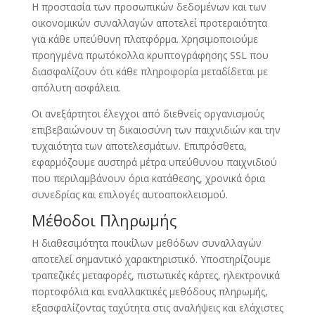
Η προστασία των προσωπικών δεδομένων και των
οικονομικών συναλλαγών αποτελεί προτεραιότητα
για κάθε υπεύθυνη πλατφόρμα. Χρησιμοποιούμε
προηγμένα πρωτόκολλα κρυπτογράφησης SSL που
διασφαλίζουν ότι κάθε πληροφορία μεταδίδεται με
απόλυτη ασφάλεια.
Οι ανεξάρτητοι έλεγχοι από διεθνείς οργανισμούς
επιβεβαιώνουν τη δικαιοσύνη των παιχνιδιών και την
τυχαιότητα των αποτελεσμάτων. Επιπρόσθετα,
εφαρμόζουμε αυστηρά μέτρα υπεύθυνου παιχνιδιού
που περιλαμβάνουν όρια κατάθεσης, χρονικά όρια
συνεδρίας και επιλογές αυτοαποκλεισμού.
Μέθοδοι Πληρωμής
Η διαθεσιμότητα ποικίλων μεθόδων συναλλαγών
αποτελεί σημαντικό χαρακτηριστικό. Υποστηρίζουμε
τραπεζικές μεταφορές, πιστωτικές κάρτες, ηλεκτρονικά
πορτοφόλια και εναλλακτικές μεθόδους πληρωμής,
εξασφαλίζοντας ταχύτητα στις αναλήψεις και ελάχιστες