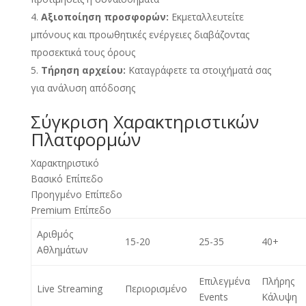
Αξιοποίηση προσφορών:
Εκμεταλλευτείτε
μπόνους και προωθητικές ενέργειες διαβάζοντας
προσεκτικά τους όρους
Τήρηση αρχείου:
Καταγράφετε τα στοιχήματά σας
για ανάλυση απόδοσης
Σύγκριση Χαρακτηριστικών
Πλατφορμών
Χαρακτηριστικό
Βασικό Επίπεδο
Προηγμένο Επίπεδο
Premium Επίπεδο
Αριθμός
15-20
25-35
40+
Αθλημάτων
Επιλεγμένα
Πλήρης
Live Streaming
Περιορισμένο
Events
Κάλυψη