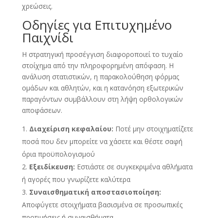
χρεώσεις.
Οδηγίες για Επιτυχημένο
Παιχνίδι
Η στρατηγική προσέγγιση διαφοροποιεί το τυχαίο
στοίχημα από την πληροφορημένη απόφαση. Η
ανάλυση στατιστικών, η παρακολούθηση φόρμας
ομάδων και αθλητών, και η κατανόηση εξωτερικών
παραγόντων συμβάλλουν στη λήψη ορθολογικών
αποφάσεων.
Διαχείριση κεφαλαίου:
Ποτέ μην στοιχηματίζετε
ποσά που δεν μπορείτε να χάσετε και θέστε σαφή
όρια προϋπολογισμού
Εξειδίκευση:
Εστιάστε σε συγκεκριμένα αθλήματα
ή αγορές που γνωρίζετε καλύτερα
Συναισθηματική αποστασιοποίηση:
Αποφύγετε στοιχήματα βασισμένα σε προσωπικές
προτιμήσεις ή συναισθήματα