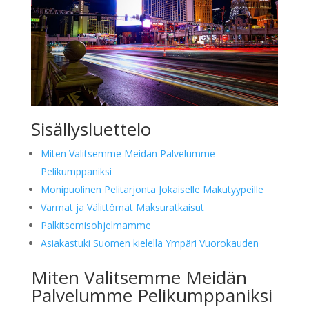
Sisällysluettelo
Miten Valitsemme Meidän Palvelumme
Pelikumppaniksi
Monipuolinen Pelitarjonta Jokaiselle Makutyypeille
Varmat ja Välittömät Maksuratkaisut
Palkitsemisohjelmamme
Asiakastuki Suomen kielellä Ympäri Vuorokauden
Miten Valitsemme Meidän
Palvelumme Pelikumppaniksi