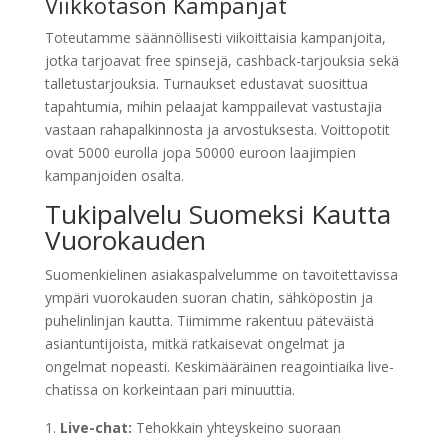
Viikkotason Kampanjat
Toteutamme säännöllisesti viikoittaisia kampanjoita,
jotka tarjoavat free spinsejä, cashback-tarjouksia sekä
talletustarjouksia. Turnaukset edustavat suosittua
tapahtumia, mihin pelaajat kamppailevat vastustajia
vastaan rahapalkinnosta ja arvostuksesta. Voittopotit
ovat 5000 eurolla jopa 50000 euroon laajimpien
kampanjoiden osalta.
Tukipalvelu Suomeksi Kautta
Vuorokauden
Suomenkielinen asiakaspalvelumme on tavoitettavissa
ympäri vuorokauden suoran chatin, sähköpostin ja
puhelinlinjan kautta. Tiimimme rakentuu päteväistä
asiantuntijoista, mitkä ratkaisevat ongelmat ja
ongelmat nopeasti. Keskimääräinen reagointiaika live-
chatissa on korkeintaan pari minuuttia.
Live-chat:
Tehokkain yhteyskeino suoraan