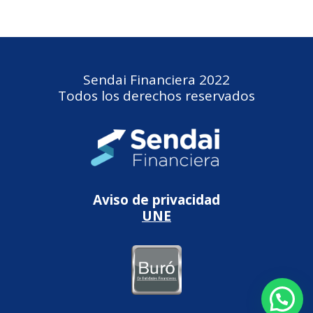
Sendai Financiera 2022
Todos los derechos reservados
Aviso de privacidad
UNE