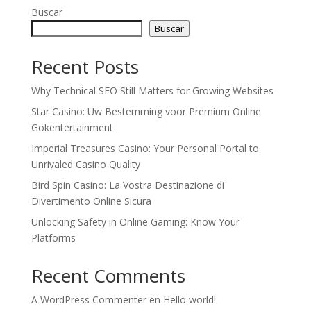
Buscar
Buscar
Recent Posts
Why Technical SEO Still Matters for Growing Websites
Star Casino: Uw Bestemming voor Premium Online
Gokentertainment
Imperial Treasures Casino: Your Personal Portal to
Unrivaled Casino Quality
Bird Spin Casino: La Vostra Destinazione di
Divertimento Online Sicura
Unlocking Safety in Online Gaming: Know Your
Platforms
Recent Comments
A WordPress Commenter
en
Hello world!