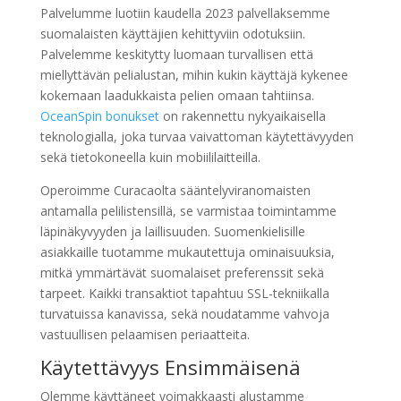
Palvelumme luotiin kaudella 2023 palvellaksemme
suomalaisten käyttäjien kehittyviin odotuksiin.
Palvelemme keskitytty luomaan turvallisen että
miellyttävän pelialustan, mihin kukin käyttäjä kykenee
kokemaan laadukkaista pelien omaan tahtiinsa.
OceanSpin bonukset
on rakennettu nykyaikaisella
teknologialla, joka turvaa vaivattoman käytettävyyden
sekä tietokoneella kuin mobiililaitteilla.
Operoimme Curacaolta sääntelyviranomaisten
antamalla pelilistensillä, se varmistaa toimintamme
läpinäkyvyyden ja laillisuuden. Suomenkielisille
asiakkaille tuotamme mukautettuja ominaisuuksia,
mitkä ymmärtävät suomalaiset preferenssit sekä
tarpeet. Kaikki transaktiot tapahtuu SSL-tekniikalla
turvatuissa kanavissa, sekä noudatamme vahvoja
vastuullisen pelaamisen periaatteita.
Käytettävyys Ensimmäisenä
Olemme käyttäneet voimakkaasti alustamme