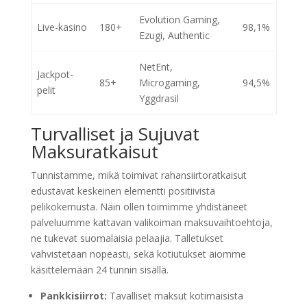
Evolution Gaming,
Live-kasino
180+
98,1%
Ezugi, Authentic
NetEnt,
Jackpot-
85+
Microgaming,
94,5%
pelit
Yggdrasil
Turvalliset ja Sujuvat
Maksuratkaisut
Tunnistamme, mikä toimivat rahansiirtoratkaisut
edustavat keskeinen elementti positiivista
pelikokemusta. Näin ollen toimimme yhdistäneet
palveluumme kattavan valikoiman maksuvaihtoehtoja,
ne tukevat suomalaisia pelaajia. Talletukset
vahvistetaan nopeasti, sekä kotiutukset aiomme
käsittelemään 24 tunnin sisällä.
Pankkisiirrot:
Tavalliset maksut kotimaisista