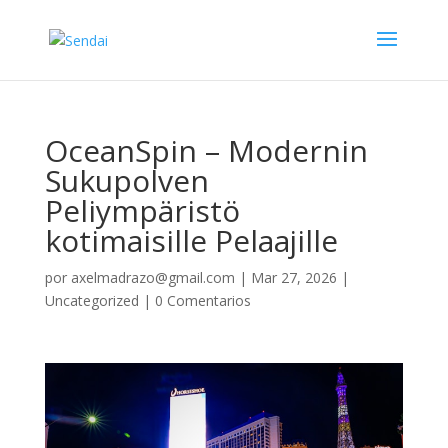
OceanSpin – Modernin
Sukupolven
Peliympäristö
kotimaisille Pelaajille
por
axelmadrazo@gmail.com
|
Mar 27, 2026
|
Uncategorized
|
0 Comentarios