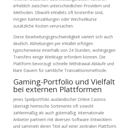
erheblich zwischen unterschiedlichen Providern und
Methoden. Obwohl eWallets oft kostenfrei sind,
mögen Kartenzahlungen oder Wechselkurse
zusätzliche Kosten verursachen.
Diese Bearbeitungsgeschwindigkeit variiert sich auch
deutlich. Abhebungen per eWallet erfolgen
typischerweise innerhalb von 24 Stunden, wohingegen
Transfers einige Werktage erfordern können. Die
Plattform bevorzugt schnelle Withdrawal-Abläufe und
klare Dauern für sämtliche Transaktionsmethode.
Gaming-Portfolio und Vielfalt
bei externen Plattformen
Jenes Spielportfolio ausländischer Online Casinos
überragt heimische Sortimente oft sowohl
zahlenmäßig als auch gütemäßig. Internationale
Anbieter partnern mit diversen Software-Entwicklern
und sammeln deren Titel auf einer zentralen Plattform.