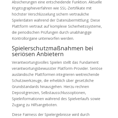
Absicherungen eine entscheidende Funktion. Aktuelle
Kryptographieverfahren wie SSL-Zertifikate mit
höchster Verschlüsselung sichern vertrauliche
Spielerdaten während der Datenübermittlung. Diese
Plattform vertraut auf komplexe Sicherheitssysteme,
die periodischen Prüfungen durch unabhängige
Kontrollorgane unterworfen werden.
Spielerschutzmaßnahmen bei
seriösen Anbietern
Verantwortungsvolles Spielen stellt das Fundament
verantwortungsbewusster Platform-Provider. Seriöse
ausländische Plattformen integrieren weitreichende
Schutzwerkzeuge, die erheblich über gesetzliche
Grundstandards hinausgehen. Hierzu rechnen
Depositgrenzen, Selbstausschlussoptionen,
Spielinformationen während des Spielverlaufs sowie
Zugang zu Hilfsangeboten.
Diese Fairness der Spielergebnisse wird durch