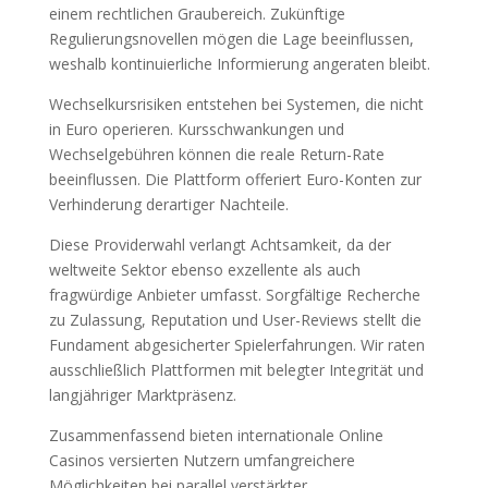
einem rechtlichen Graubereich. Zukünftige
Regulierungsnovellen mögen die Lage beeinflussen,
weshalb kontinuierliche Informierung angeraten bleibt.
Wechselkursrisiken entstehen bei Systemen, die nicht
in Euro operieren. Kursschwankungen und
Wechselgebühren können die reale Return-Rate
beeinflussen. Die Plattform offeriert Euro-Konten zur
Verhinderung derartiger Nachteile.
Diese Providerwahl verlangt Achtsamkeit, da der
weltweite Sektor ebenso exzellente als auch
fragwürdige Anbieter umfasst. Sorgfältige Recherche
zu Zulassung, Reputation und User-Reviews stellt die
Fundament abgesicherter Spielerfahrungen. Wir raten
ausschließlich Plattformen mit belegter Integrität und
langjähriger Marktpräsenz.
Zusammenfassend bieten internationale Online
Casinos versierten Nutzern umfangreichere
Möglichkeiten bei parallel verstärkter