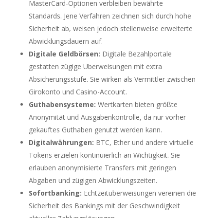
MasterCard-Optionen verbleiben bewährte
Standards. Jene Verfahren zeichnen sich durch hohe
Sicherheit ab, weisen jedoch stellenweise erweiterte
Abwicklungsdauern auf.
Digitale Geldbörsen:
Digitale Bezahlportale
gestatten zügige Überweisungen mit extra
Absicherungsstufe. Sie wirken als Vermittler zwischen
Girokonto und Casino-Account.
Guthabensysteme:
Wertkarten bieten größte
Anonymität und Ausgabenkontrolle, da nur vorher
gekauftes Guthaben genutzt werden kann.
Digitalwährungen:
BTC, Ether und andere virtuelle
Tokens erzielen kontinuierlich an Wichtigkeit. Sie
erlauben anonymisierte Transfers mit geringen
Abgaben und zügigen Abwicklungszeiten.
Sofortbanking:
Echtzeitüberweisungen vereinen die
Sicherheit des Bankings mit der Geschwindigkeit