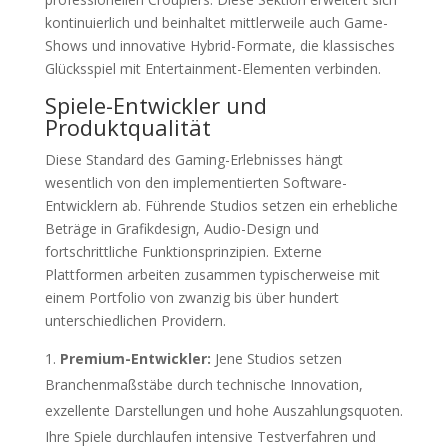
kontinuierlich und beinhaltet mittlerweile auch Game-
Shows und innovative Hybrid-Formate, die klassisches
Glücksspiel mit Entertainment-Elementen verbinden.
Spiele-Entwickler und
Produktqualität
Diese Standard des Gaming-Erlebnisses hängt
wesentlich von den implementierten Software-
Entwicklern ab. Führende Studios setzen ein erhebliche
Beträge in Grafikdesign, Audio-Design und
fortschrittliche Funktionsprinzipien. Externe
Plattformen arbeiten zusammen typischerweise mit
einem Portfolio von zwanzig bis über hundert
unterschiedlichen Providern.
Premium-Entwickler:
Jene Studios setzen
Branchenmaßstäbe durch technische Innovation,
exzellente Darstellungen und hohe Auszahlungsquoten.
Ihre Spiele durchlaufen intensive Testverfahren und