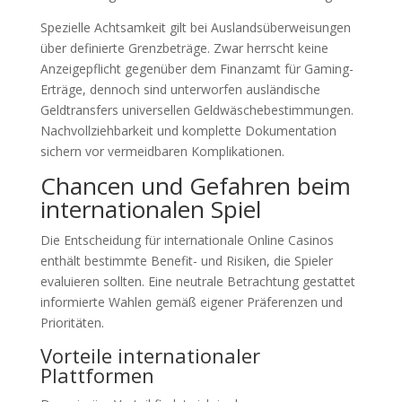
Spezielle Achtsamkeit gilt bei Auslandsüberweisungen
über definierte Grenzbeträge. Zwar herrscht keine
Anzeigepflicht gegenüber dem Finanzamt für Gaming-
Erträge, dennoch sind unterworfen ausländische
Geldtransfers universellen Geldwäschebestimmungen.
Nachvollziehbarkeit und komplette Dokumentation
sichern vor vermeidbaren Komplikationen.
Chancen und Gefahren beim
internationalen Spiel
Die Entscheidung für internationale Online Casinos
enthält bestimmte Benefit- und Risiken, die Spieler
evaluieren sollten. Eine neutrale Betrachtung gestattet
informierte Wahlen gemäß eigener Präferenzen und
Prioritäten.
Vorteile internationaler
Plattformen