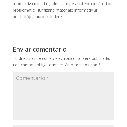
mod activ cu instituții dedicate pe asistența jucătorilor
problematici, furnizând materiale informativ și
posibilități a autoexcludere.
Enviar comentario
Tu dirección de correo electrónico no será publicada.
Los campos obligatorios están marcados con
*