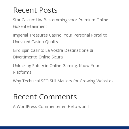
Recent Posts
Star Casino: Uw Bestemming voor Premium Online
Gokentertainment
Imperial Treasures Casino: Your Personal Portal to
Unrivaled Casino Quality
Bird Spin Casino: La Vostra Destinazione di
Divertimento Online Sicura
Unlocking Safety in Online Gaming: Know Your
Platforms
Why Technical SEO Still Matters for Growing Websites
Recent Comments
A WordPress Commenter
en
Hello world!