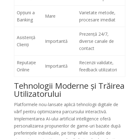
Opțiuni a
Varietate metode,
Mare
Banking
procesare imediat
Prezență 24/7,
Asistență
Importantă
diverse canale de
Clienți
contact
Reputație
Recenzii validate,
Importantă
Online
feedback utilizatori
Tehnologii Moderne și Trăirea
Utilizatorului
Platformele nou-lansate aplică tehnologii digitale de
vârf pentru optimizarea parcursului interactivă.
Implementarea AI-ului artificial intelligence oferă
personalizarea propunerilor de game-uri bazate după
preferințele individuale, pe timp while soluțiile de