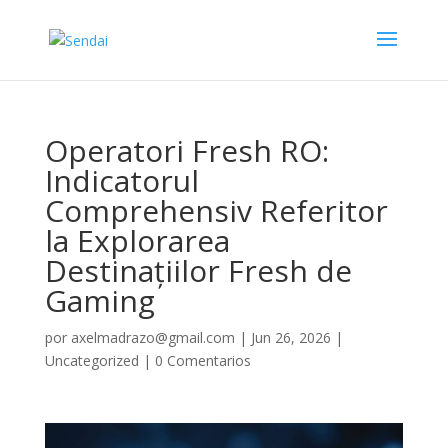
Operatori Fresh RO:
Indicatorul
Comprehensiv Referitor
la Explorarea
Destinațiilor Fresh de
Gaming
por
axelmadrazo@gmail.com
|
Jun 26, 2026
|
Uncategorized
|
0 Comentarios