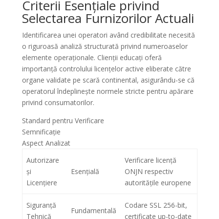
Criterii Esențiale privind
Selectarea Furnizorilor Actuali
Identificarea unei operatori având credibilitate necesită
o riguroasă analiză structurată privind numeroaselor
elemente operaționale. Clienții educați oferă
importanță controlului licențelor active eliberate către
organe validate pe scară continental, asigurându-se că
operatorul îndeplinește normele stricte pentru apărare
privind consumatorilor.
Standard pentru Verificare
Semnificație
Aspect Analizat
Autorizare
Verificare licență
și
Esențială
ONJN respectiv
Licențiere
autoritățile europene
Siguranță
Codare SSL 256-bit,
Fundamentală
Tehnică
certificate up-to-date