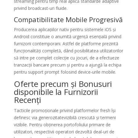
streaming pentru timp real aplică standarde adaptive
privind broadcast-uri fluide.
Compatibilitate Mobile Progresivă
Producerea aplicațiilor nativ pentru sistemele iOS și
Android constituie o anumită urgență esențială privind
furnizorii contemporani. Astfel de platforme prezintă
funcționalități completă, dând posibilitatea utilizatorilor
să intre pe complet colecție cu jocuri, de a efectueze
tranzacții bancare precum și pentru a ajungă la echipa
pentru support prompt folosind device-urile mobile.
Oferte precum și Bonusuri
disponibile la Furnizorii
Recenți
Tacticile promoționale privind platformelor fresh își
definesc via generozitatevizibilă crescută și termeni
vizibile. Pentru obținerea portofoliului primare de
utilizatori, respectivii operatori dezvoltă deal-uri de