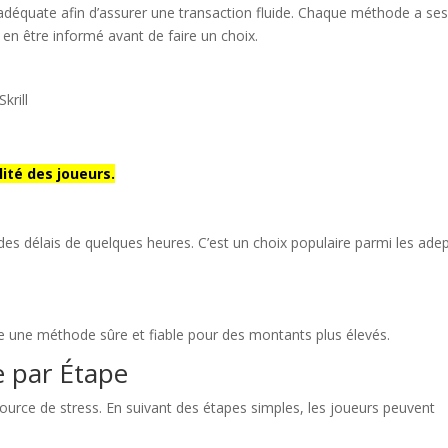
t adéquate afin d’assurer une transaction fluide. Chaque méthode a se
x en être informé avant de faire un choix.
krill
lité des joueurs.
des délais de quelques heures. C’est un choix populaire parmi les ade
este une méthode sûre et fiable pour des montants plus élevés.
e par Étape
source de stress. En suivant des étapes simples, les joueurs peuvent