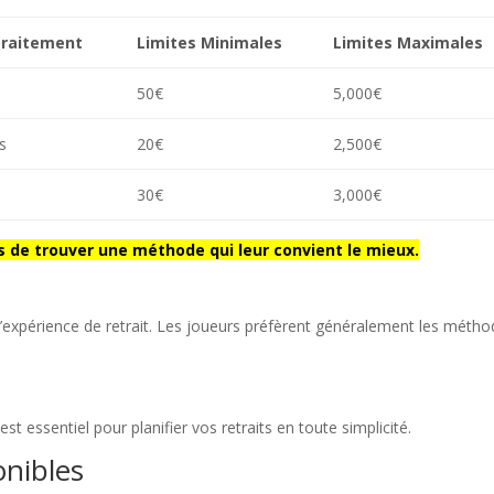
Traitement
Limites Minimales
Limites Maximales
50€
5,000€
s
20€
2,500€
30€
3,000€
 de trouver une méthode qui leur convient le mieux.
l’expérience de retrait. Les joueurs préfèrent généralement les méth
 essentiel pour planifier vos retraits en toute simplicité.
onibles