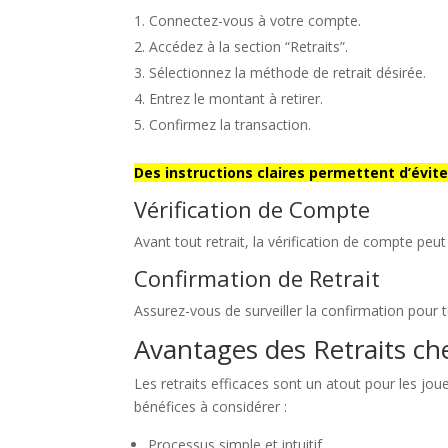
Connectez-vous à votre compte.
Accédez à la section “Retraits”.
Sélectionnez la méthode de retrait désirée.
Entrez le montant à retirer.
Confirmez la transaction.
Des instructions claires permettent d’évite
Vérification de Compte
Avant tout retrait, la vérification de compte peut
Confirmation de Retrait
Assurez-vous de surveiller la confirmation pour 
Avantages des Retraits ch
Les retraits efficaces sont un atout pour les jo
bénéfices à considérer :
Processus simple et intuitif.