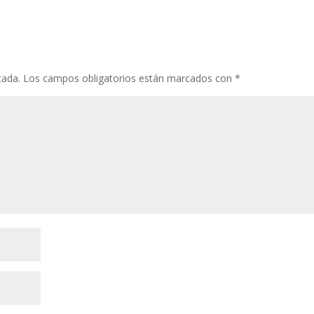
cada.
Los campos obligatorios están marcados con
*