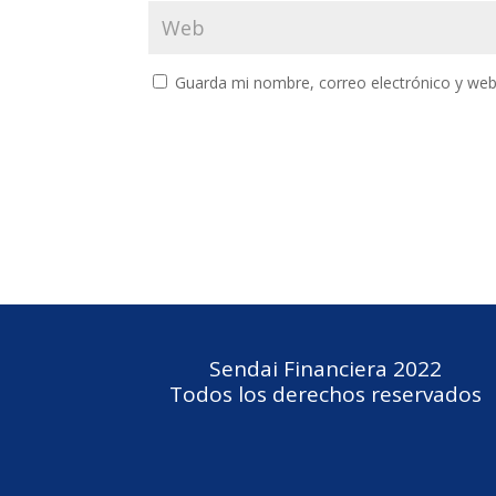
Guarda mi nombre, correo electrónico y web
Sendai Financiera 2022
Todos los derechos reservados