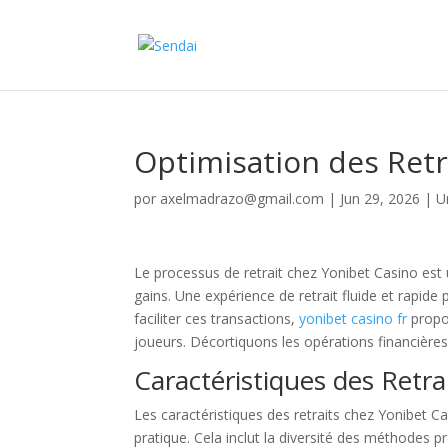
Optimisation des Retr
por
axelmadrazo@gmail.com
|
Jun 29, 2026
|
U
Le processus de retrait chez Yonibet Casino est 
gains. Une expérience de retrait fluide et rapide
faciliter ces transactions,
yonibet casino fr
propos
joueurs. Décortiquons les opérations financière
Caractéristiques des Retra
Les caractéristiques des retraits chez Yonibet Ca
pratique. Cela inclut la diversité des méthodes p