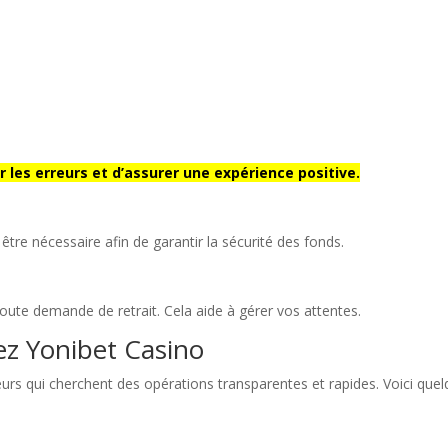
r les erreurs et d’assurer une expérience positive.
 être nécessaire afin de garantir la sécurité des fonds.
toute demande de retrait. Cela aide à gérer vos attentes.
ez Yonibet Casino
ueurs qui cherchent des opérations transparentes et rapides. Voici que