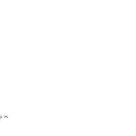
lques