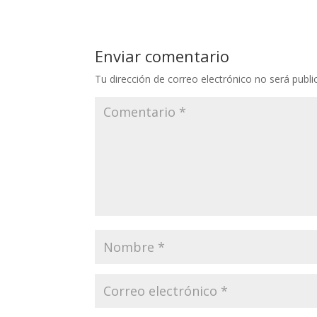
Enviar comentario
Tu dirección de correo electrónico no será publi