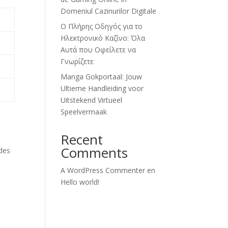
Domeniul Cazinurilor Digitale
Ο Πλήρης Οδηγός για το
Ηλεκτρονικό Καζίνο: Όλα
Αυτά που Οφείλετε να
Γνωρίζετε
Manga Gokportaal: Jouw
Ultieme Handleiding voor
Uitstekend Virtueel
Speelvermaak
Recent
Comments
odes
A WordPress Commenter
en
Hello world!