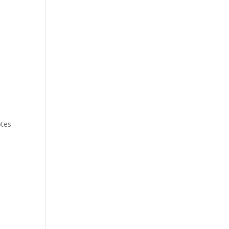
s
ptes