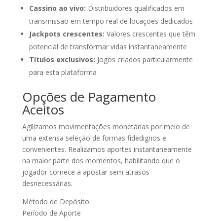
Cassino ao vivo:
Distribuidores qualificados em
transmissão em tempo real de locações dedicados
Jackpots crescentes:
Valores crescentes que têm
potencial de transformar vidas instantaneamente
Títulos exclusivos:
Jogos criados particularmente
para esta plataforma
Opções de Pagamento
Aceitos
Agilizamos movimentações monetárias por meio de
uma extensa seleção de formas fidedignos e
convenientes. Realizamos aportes instantaneamente
na maior parte dos momentos, habilitando que o
jogador comece a apostar sem atrasos
desnecessárias.
Método de Depósito
Período de Aporte