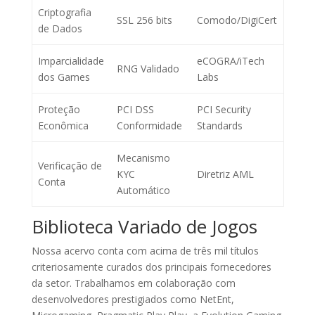
Criptografia
SSL 256 bits
Comodo/DigiCert
de Dados
Imparcialidade
eCOGRA/iTech
RNG Validado
dos Games
Labs
Proteção
PCI DSS
PCI Security
Econômica
Conformidade
Standards
Mecanismo
Verificação de
KYC
Diretriz AML
Conta
Automático
Biblioteca Variado de Jogos
Nossa acervo conta com acima de três mil títulos
criteriosamente curados dos principais fornecedores
da setor. Trabalhamos em colaboração com
desenvolvedores prestigiados como NetEnt,