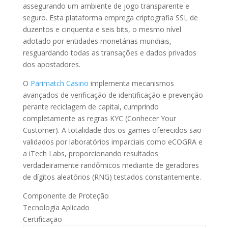
assegurando um ambiente de jogo transparente e
seguro. Esta plataforma emprega criptografia SSL de
duzentos e cinquenta e seis bits, o mesmo nível
adotado por entidades monetárias mundiais,
resguardando todas as transações e dados privados
dos apostadores.
O
Parimatch Casino
implementa mecanismos
avançados de verificação de identificação e prevenção
perante reciclagem de capital, cumprindo
completamente as regras KYC (Conhecer Your
Customer). A totalidade dos os games oferecidos são
validados por laboratórios imparciais como eCOGRA e
a iTech Labs, proporcionando resultados
verdadeiramente randômicos mediante de geradores
de dígitos aleatórios (RNG) testados constantemente.
Componente de Proteção
Tecnologia Aplicado
Certificação