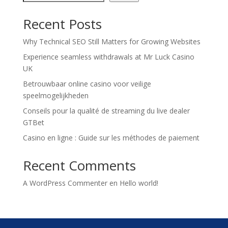
Recent Posts
Why Technical SEO Still Matters for Growing Websites
Experience seamless withdrawals at Mr Luck Casino
UK
Betrouwbaar online casino voor veilige
speelmogelijkheden
Conseils pour la qualité de streaming du live dealer
GTBet
Casino en ligne : Guide sur les méthodes de paiement
Recent Comments
A WordPress Commenter
en
Hello world!