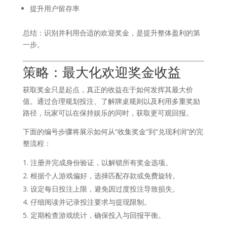
提升用户留存率
总结：识别并利用合适的欢迎奖金，是提升整体盈利的第
一步。
策略：最大化欢迎奖金收益
获取奖金只是起点，真正的收益在于如何发挥其最大价
值。通过合理规划投注、了解牌桌规则以及利用多重奖励
路径，玩家可以在保持娱乐的同时，获取更可观回报。
下面的编号步骤将展示如何从“收集奖金”到“兑现利润”的完
整流程：
注册并完成身份验证，以解锁所有奖金选项。
根据个人游戏偏好，选择匹配存款或免费旋转。
设定每日投注上限，避免因过度投注导致损失。
仔细阅读并记录投注要求与提现限制。
定期检查游戏统计，确保投入与回报平衡。