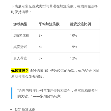
下表展示常见游戏类型与其潜在加注倍数，帮助你在选择
时保持清晰：
游戏类型
平均加注倍数
建议投注比例
5轴老虎机
8x
10%
桌面游戏
4x
15%
真人荷官
3x
12%
你知道吗？
通过选择加注倍数较高的游戏，你的奖金兑现
周期可能会显著缩短。
“合理的投注比例与加注倍数相结合，是实现稳健盈利
的关键。”——多期赌场玩家
划定预算比例