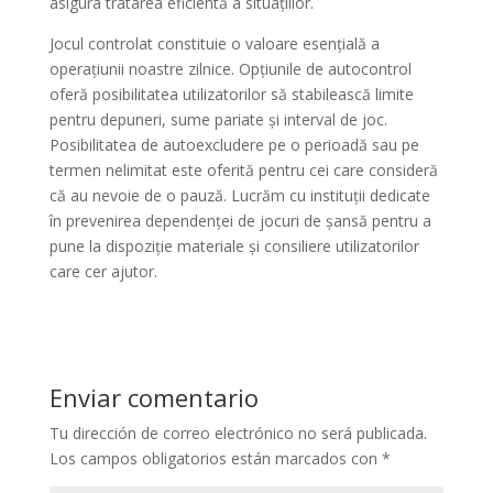
asigura tratarea eficientă a situațiilor.
Jocul controlat constituie o valoare esențială a
operațiunii noastre zilnice. Opțiunile de autocontrol
oferă posibilitatea utilizatorilor să stabilească limite
pentru depuneri, sume pariate și interval de joc.
Posibilitatea de autoexcludere pe o perioadă sau pe
termen nelimitat este oferită pentru cei care consideră
că au nevoie de o pauză. Lucrăm cu instituții dedicate
în prevenirea dependenței de jocuri de șansă pentru a
pune la dispoziție materiale și consiliere utilizatorilor
care cer ajutor.
Enviar comentario
Tu dirección de correo electrónico no será publicada.
Los campos obligatorios están marcados con
*