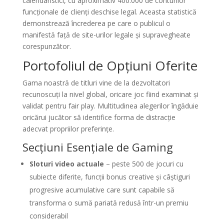
calendaristici, cu aproximativ 400.000 de conturilor
funcționale de clienți deschise legal. Aceasta statistică
demonstrează încrederea pe care o publicul o
manifestă față de site-urilor legale și supravegheate
corespunzător.
Portofoliul de Opțiuni Oferite
Gama noastră de titluri vine de la dezvoltatori
recunoscuți la nivel global, oricare joc fiind examinat și
validat pentru fair play. Multitudinea alegerilor îngăduie
oricărui jucător să identifice forma de distracție
adecvat propriilor preferințe.
Secțiuni Esențiale de Gaming
Sloturi video actuale
– peste 500 de jocuri cu
subiecte diferite, funcții bonus creative și câștiguri
progresive acumulative care sunt capabile să
transforma o sumă pariată redusă într-un premiu
considerabil