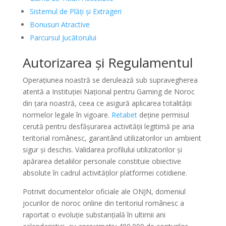
Sistemul de Plăți și Extrageri
Bonusuri Atractive
Parcursul Jucătorului
Autorizarea și Regulamentul
Operațiunea noastră se derulează sub supravegherea
atentă a Instituției Național pentru Gaming de Noroc
din țara noastră, ceea ce asigură aplicarea totalității
normelor legale în vigoare.
Retabet
deține permisul
cerută pentru desfășurarea activității legitimă pe aria
teritorial românesc, garantând utilizatorilor un ambient
sigur și deschis. Validarea profilului utilizatorilor și
apărarea detaliilor personale constituie obiective
absolute în cadrul activităților platformei cotidiene.
Potrivit documentelor oficiale ale ONJN, domeniul
jocurilor de noroc online din teritoriul românesc a
raportat o evoluție substanțială în ultimii ani