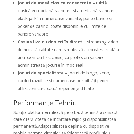
Jocuri de masă clasice consacrate
– ruletă
clasică europeiană standard și americană standard,
black jack în numeroase variante, punto banco și
poker de cazino, toate disponibile cu limite de
pariere variabile
Casino live cu dealeri în direct
– streaming video
de ridicată calitate care simulează atmosfera reală a
unui cazinou fizic clasic, cu profesioniști care
administrează jocurile în mod real
Jocuri de specialitate
– jocuri de bingo, keno,
carduri razuibile și numeroase posibilități pentru
utilizatorii care caută experiențe diferite
Performanțe Tehnic
Soluția platformei rulează pe o bază tehnică avansată
care oferă viteza de încărcare rapid și disponibilitatea
permanentă.Adaptabilitatea deplină cu dispozitive
mobile permite clienților să folosească profilurile și