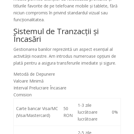
titlurile favorite de pe telefoane mobile și tablete, fără
niciun compromis în privind standardul vizual sau
funcționalitatea.
Sistemul de Tranzacții și
Încasări
Gestionarea banilor reprezintă un aspect esențial al
activității noastre. Am introdus numeroase opțiuni de
plată pentru a asigura transferurile imediate și sigure.
Metodă de Depunere
Valoare Minimă
Interval Prelucrare Încasare
Comision
1-3 zile
Carte bancar Visa/MC
50
lucrătoare
0%
(Visa/Mastercard)
RON
lucrătoare
2-5 zile